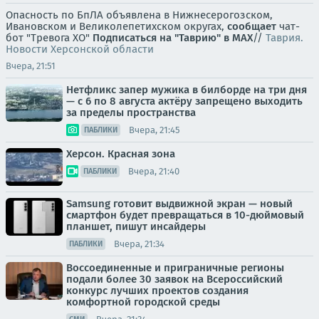
Опасность по БпЛА объявлена в Нижнесерогозском,
Ивановском и Великолепетихском округах,
сообщает
чат-
бот "Тревога ХО"
Подписаться на "Таврию" в MAX
//
Таврия.
Новости Херсонской области
Вчера, 21:51
Нетфликс запер мужика в билборде на три дня
— с 6 по 8 августа актёру запрещено выходить
за пределы пространства
Вчера, 21:45
ПАБЛИКИ
Херсон. Красная зона
Вчера, 21:40
ПАБЛИКИ
Samsung готовит выдвижной экран — новый
смартфон будет превращаться в 10-дюймовый
планшет, пишут инсайдеры
Вчера, 21:34
ПАБЛИКИ
Воссоединенные и приграничные регионы
подали более 30 заявок на Всероссийский
конкурс лучших проектов создания
комфортной городской среды