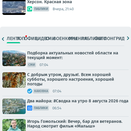
Херсон. Красная зона
Вчера, 21:40
ПАБЛИКИ
ЛЕНТА
ТОП
ОФИЦ.
ВИДЕО
СМИ
ВОЕНКОРЫ
МНЕНИЯ
ПАБЛИКИ
ФОТО
ЛОНГРИДЫ
Подборка актуальных новостей области на
текущий момент:
07:04
СМИ
С добрым утром, друзья!. Всем хорошей
субботы, хорошего настроения, хорошей
погоды
07:04
КАХОВКА
Два майора: #Сводка на утро 8 августа 2026 года
06:54
ПАБЛИКИ
Игорь Гомольский: Вечер, бар для ветеранов.
Народ смотрит фильм «Малыш»