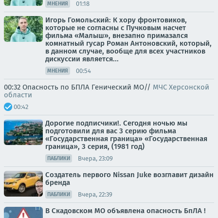
01:18
МНЕНИЯ
Игорь Гомольский: К хору фронтовиков,
которые не согласны с Пучковым насчет
фильма «Малыш», внезапно примазался
комнатный гусар Роман Антоновский, который,
в данном случае, вообще для всех участников
дискуссии является...
00:54
МНЕНИЯ
00:32 Опасность по БПЛА Генический МО//
МЧС Херсонской
области
00:42
Дорогие подписчики!. Сегодня ночью мы
подготовили для вас 3 серию фильма
«Государственная граница» «Государственная
граница», 3 серия, (1981 год)
Вчера, 23:09
ПАБЛИКИ
Создатель первого Nissan Juke возглавит дизайн
бренда
Вчера, 22:39
ПАБЛИКИ
В Скадовском МО объявлена опасность БпЛА !