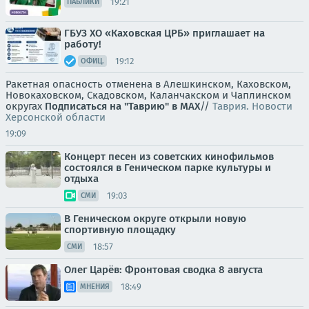
19:21
ПАБЛИКИ
ГБУЗ ХО «Каховская ЦРБ» приглашает на
работу!
19:12
ОФИЦ.
Ракетная опасность отменена в Алешкинском, Каховском,
Новокаховском, Скадовском, Каланчакском и Чаплинском
округах
Подписаться на "Таврию" в MAX
//
Таврия. Новости
Херсонской области
19:09
Концерт песен из советских кинофильмов
состоялся в Геническом парке культуры и
отдыха
19:03
СМИ
В Геническом округе открыли новую
спортивную площадку
18:57
СМИ
Олег Царёв: Фронтовая сводка 8 августа
18:49
МНЕНИЯ