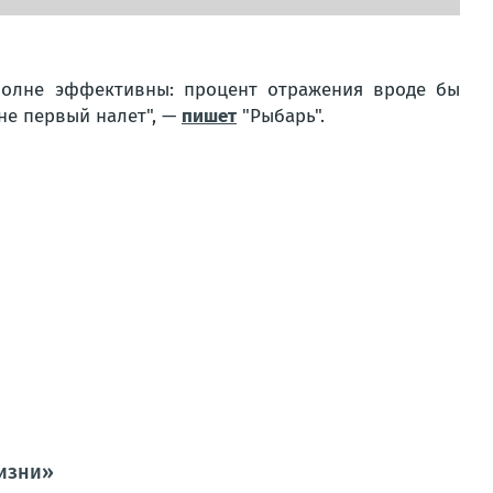
полне эффективны: процент отражения вроде бы
не первый налет", —
пишет
"Рыбарь".
изни»