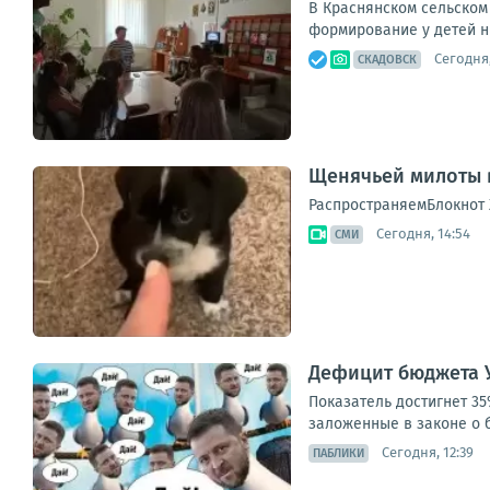
В Краснянском сельском
формирование у детей нр
Сегодня,
СКАДОВСК
Щенячьей милоты в
РаспространяемБлокнот 
Сегодня, 14:54
СМИ
Дефицит бюджета У
Показатель достигнет 3
заложенные в законе о б
Сегодня, 12:39
ПАБЛИКИ