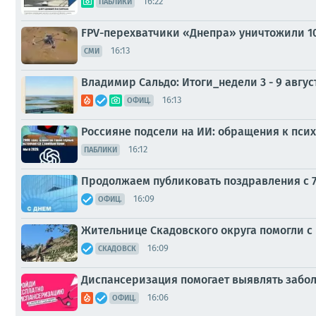
16:22
ПАБЛИКИ
FPV-перехватчики «Днепра» уничтожили 1
16:13
СМИ
Владимир Сальдо: Итоги_недели 3 - 9 авгус
16:13
ОФИЦ.
Россияне подсели на ИИ: обращения к псих
16:12
ПАБЛИКИ
Продолжаем публиковать поздравления с 7
16:09
ОФИЦ.
Жительнице Скадовского округа помогли 
16:09
СКАДОВСК
Диспансеризация помогает выявлять забол
16:06
ОФИЦ.