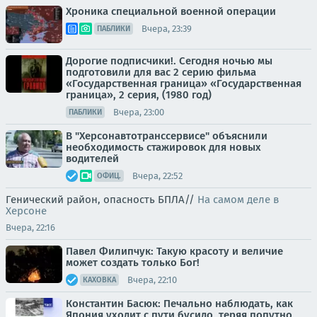
Хроника специальной военной операции
Вчера, 23:39
ПАБЛИКИ
Дорогие подписчики!. Сегодня ночью мы
подготовили для вас 2 серию фильма
«Государственная граница» «Государственная
граница», 2 серия, (1980 год)
Вчера, 23:00
ПАБЛИКИ
В "Херсонавтотранссервисе" объяснили
необходимость стажировок для новых
водителей
Вчера, 22:52
ОФИЦ.
Генический район, опасность БПЛА//
На самом деле в
Херсоне
Вчера, 22:16
Павел Филипчук: Такую красоту и величие
может создать только Бог!
Вчера, 22:10
КАХОВКА
Константин Басюк: Печально наблюдать, как
Япония уходит с пути бусидо, теряя попутно