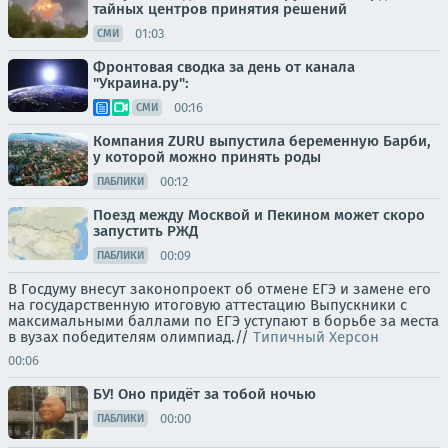
тайных центров принятия решений
01:03
СМИ
Фронтовая сводка за день от канала
"Украина.ру":
00:16
СМИ
Компания ZURU выпустила беременную Барби,
у которой можно принять роды
00:12
ПАБЛИКИ
Поезд между Москвой и Пекином может скоро
запустить РЖД
00:09
ПАБЛИКИ
В Госдуму внесут законопроект об отмене ЕГЭ и замене его
на государственную итоговую аттестацию Выпускники с
максимальными баллами по ЕГЭ уступают в борьбе за места
в вузах победителям олимпиад.//
Типичный Херсон
00:06
БУ! Оно придёт за тобой ночью
00:00
ПАБЛИКИ