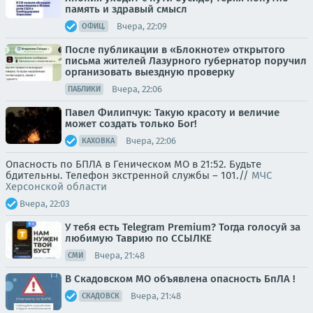
память и здравый смысл
Вчера, 22:09
ОФИЦ.
После публикации в «Блокноте» открытого
письма жителей Лазурного губернатор поручил
организовать выездную проверку
Вчера, 22:06
ПАБЛИКИ
Павел Филипчук: Такую красоту и величие
может создать только Бог!
Вчера, 22:06
КАХОВКА
Опасность по БПЛА в Геническом МО в 21:52. Будьте
бдительны. Телефон экстренной службы – 101.//
МЧС
Херсонской области
Вчера, 22:03
У тебя есть Telegram Premium? Тогда голосуй за
любимую Таврию по ССЫЛКЕ
Вчера, 21:48
СМИ
В Скадовском МО объявлена опасность БпЛА !
Вчера, 21:48
СКАДОВСК