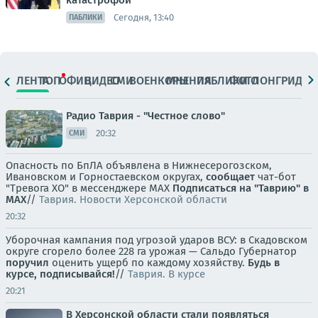
катастрофой
Сегодня, 13:40
ПАБЛИКИ
ЛЕНТА
ТОП
ОФИЦ.
ВИДЕО
СМИ
ВОЕНКОРЫ
МНЕНИЯ
ПАБЛИКИ
ФОТО
ЛОНГРИДЫ
Радио Таврия - "Честное слово"
20:32
СМИ
Опасность по БпЛА объявлена в Нижнесерогозском,
Ивановском и Горностаевском округах,
сообщает
чат-бот
"Тревога ХО" в мессенджере MAX
Подписаться на "Таврию" в
MAX
//
Таврия. Новости Херсонской области
20:32
Уборочная кампания под угрозой ударов ВСУ: в Скадовском
округе сгорело более 228 га урожая — Сальдо Губернатор
поручил
оценить ущерб по каждому хозяйству.
Будь в
курсе, подписывайся!
//
Таврия. В курсе
20:21
В Херсонской области стали появляться