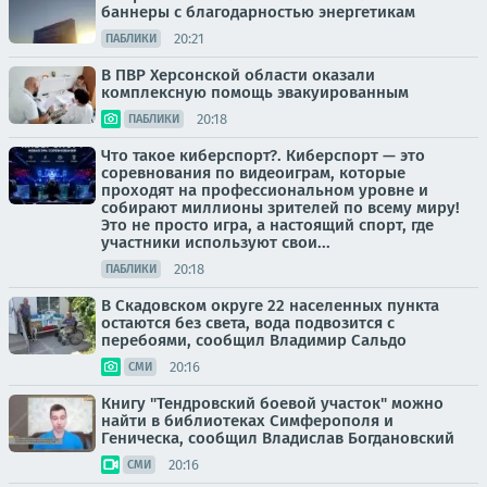
баннеры с благодарностью энергетикам
20:21
ПАБЛИКИ
В ПВР Херсонской области оказали
комплексную помощь эвакуированным
20:18
ПАБЛИКИ
Что такое киберспорт?. Киберспорт — это
соревнования по видеоиграм, которые
проходят на профессиональном уровне и
собирают миллионы зрителей по всему миру!
Это не просто игра, а настоящий спорт, где
участники используют свои...
20:18
ПАБЛИКИ
В Скадовском округе 22 населенных пункта
остаются без света, вода подвозится с
перебоями, сообщил Владимир Сальдо
20:16
СМИ
Книгу "Тендровский боевой участок" можно
найти в библиотеках Симферополя и
Геническа, сообщил Владислав Богдановский
20:16
СМИ