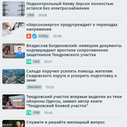
Подконтрольный Киеву Херсон полностью
остался без электроснабжения
20:08
СМИ
«Херсонэнерго» предупреждает о перепадах
напряжения
20:08
ОФИЦ.
Владислав Богдановский: немецкие документы
подтверждают яростное сопротивление
защитников Тендровского участка
20:01
СМИ
Сальдо поручил усилить помощь жителям
Скадовского округа и ускорить подготовку к
зиме
19:58
ПАБЛИКИ
Тендровский участок впервые выделен из тени
обороны Одессы, заявил автор книги
"Тендровский боевой участок"
19:48
СМИ
Служите и решайте жилищный вопрос