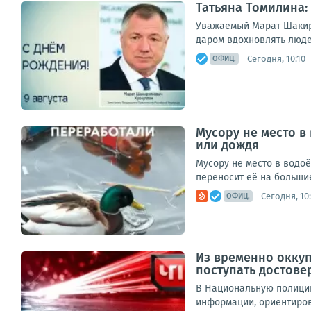
Татьяна Томилина
Уважаемый Марат Шакир
даром вдохновлять люде
Сегодня, 10:10
ОФИЦ.
Мусору не место в 
или дождя
Мусору не место в водоё
переносит её на большие
Сегодня, 10
ОФИЦ.
Из временно окку
поступать достов
В Национальную полицию 
информации, ориентирово