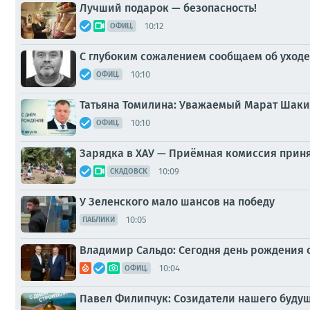
Лучший подарок — безопасность!
10:12
ОФИЦ.
С глубоким сожалением сообщаем об уходе
10:10
ОФИЦ.
Татьяна Томилина: Уважаемый Марат Шаки
10:10
ОФИЦ.
Зарядка в ХАУ — Приёмная комиссия принял
10:09
СКАДОВСК
У Зеленского мало шансов на победу
10:05
ПАБЛИКИ
Владимир Сальдо: Сегодня день рождения 
10:04
ОФИЦ.
Павел Филипчук: Созидатели нашего буду