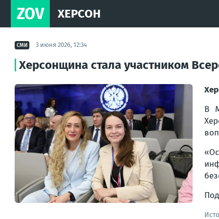
ZOV
ХЕРСОН
3 июня 2026, 12:34
СМИ
Херсонщина стала участником Всер
Хер
В М
Хер
воп
«Ос
инф
без
Под
Ист