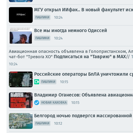
МГУ открыл ИИфак.. В новый факультет иск
10:24
ПАБЛИКИ
Все мы иногда немного Одиссей
10:24
ПАБЛИКИ
Авиационная опасность объявлена в Голопристанском, Ал
Подписаться на "Таврию" в MAX
чат-бот "Тревога ХО"
//
10:24
Российские операторы БпЛА уничтожили с
10:15
ПАБЛИКИ
Владимир Оганесов: Объявлена авиационная
10:15
НОВАЯ КАХОВКА
Белгород ночью подвергся массированной а
10:12
ПАБЛИКИ