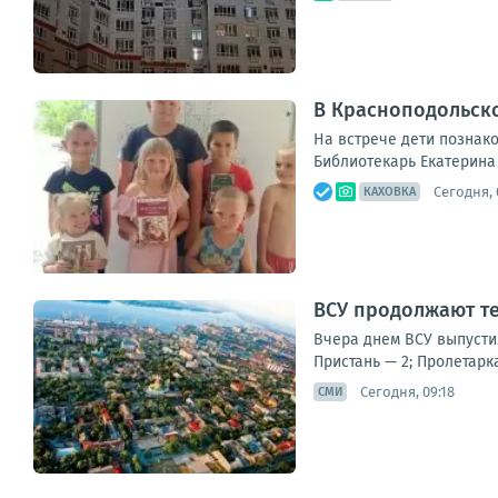
В Красноподольско
На встрече дети познако
Библиотекарь Екатерина 
Сегодня, 
КАХОВКА
ВСУ продолжают т
Вчера днем ВСУ выпусти
Пристань — 2; Пролетарк
Сегодня, 09:18
СМИ