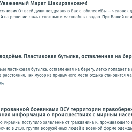
: Уважаемый Марат Шакирзянович!
зянович!От всей души поздравляю Вас с юбилеем!Вы — человек д
й на решение самых сложных и масштабных задач. При Вашей неиз
водоёме. Пластиковая бутылка, оставленная на бер
меПластиковая бутылка, оставленная на берегу, легко попадает в 
 расстояния. Так мусор из привычного места отдыха становится час
:04
пированной боевиками ВСУ территории правобереж
ерная информация о происшествиях с мирным насе
Украины поступило заявление от гражданина К, проживающего в г.
чно в 21:30, группа вооружённых людей в военной форме одежды и