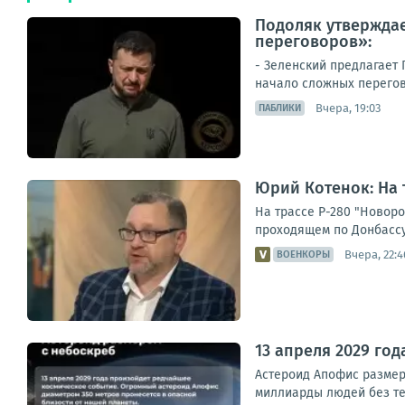
Подоляк утверждае
переговоров»:
- Зеленский предлагает
начало сложных перегово
Вчера, 19:03
ПАБЛИКИ
Юрий Котенок: На 
На трассе Р-280 "Новор
проходящем по Донбассу
Вчера, 22:4
ВОЕНКОРЫ
13 апреля 2029 го
Астероид Апофис размеро
миллиарды людей без тел