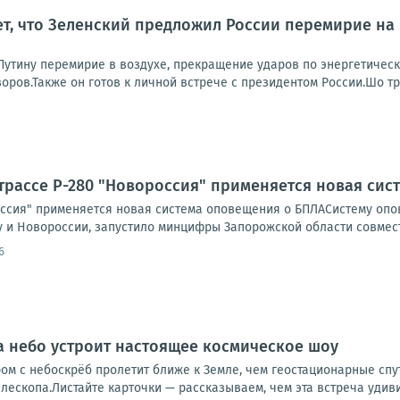
т, что Зеленский предложил России перемирие на
 Путину перемирие в воздухе, прекращение ударов по энергетичес
ров.Также он готов к личной встрече с президентом России.Шо тр
трассе Р-280 "Новороссия" применяется новая си
оссия" применяется новая система оповещения о БПЛАСистему опов
 и Новороссии, запустило минцифры Запорожской области совместн
6
да небо устроит настоящее космическое шоу
м с небоскрёб пролетит ближе к Земле, чем геостационарные спут
ескопа.Листайте карточки — рассказываем, чем эта встреча удивит