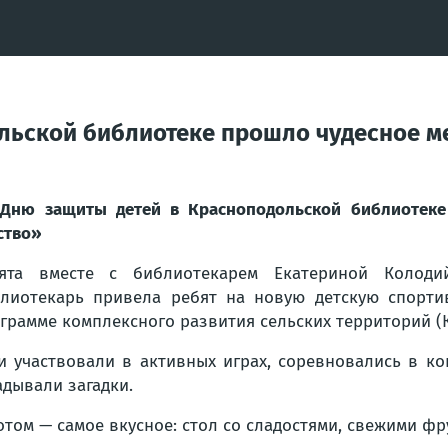
льской библиотеке прошло чудесное м
Дню защиты детей в Красноподольской библиотеке
ство»
бята вместе с библиотекарем Екатериной Колод
лиотекарь привела ребят на новую детскую спорти
грамме комплексного развития сельских территорий (К
и участвовали в активных играх, соревновались в ко
адывали загадки.
отом — самое вкусное: стол со сладостями, свежими ф