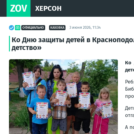
ZOV
ХЕРСОН
3 июня 2026, 11:34
ОФИЦИАЛЬНО
КАХОВКА
Ко Дню защиты детей в Красноподо
детство»
Ко 
дет
Ре
Биб
про
Дет
отг
А п