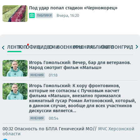
Под удар попал стадион «Черноморец»
Вчера, 16:20
ПАБЛИКИ
ЛЕНТА
ТОП
ОФИЦ.
ВИДЕО
СМИ
ВОЕНКОРЫ
МНЕНИЯ
ПАБЛИКИ
ФОТО
ЛОНГРИДЫ
Игорь Гомольский: Вечер, бар для ветеранов.
Народ смотрит фильм «Малыш»
01:18
МНЕНИЯ
Игорь Гомольский: К хору фронтовиков,
которые не согласны с Пучковым насчет
фильма «Малыш», внезапно примазался
комнатный гусар Роман Антоновский, который,
в данном случае, вообще для всех участников
дискуссии является...
00:54
МНЕНИЯ
00:32 Опасность по БПЛА Генический МО//
МЧС Херсонской
области