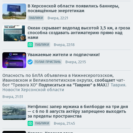
В Херсонской области появились баннеры,
посвящённые энергетикам
Вчера, 22:21
ПАБЛИКИ
Океан скрывает водопад высотой 3,5 км, а гроза
способна создавать антиматерию прямо над
нами
Вчера, 22:18
ПАБЛИКИ
Уважаемые жители и подписчики!
Вчера, 22:15
ГОЛАЯ ПРИСТАНЬ
Опасность по БпЛА объявлена в Нижнесерогозском,
Ивановском и Великолепетихском округах,
сообщает
чат-
бот "Тревога ХО"
Подписаться на "Таврию" в MAX
//
Таврия.
Новости Херсонской области
Вчера, 21:51
Нетфликс запер мужика в билборде на три дня
— с 6 по 8 августа актёру запрещено выходить
за пределы пространства
Вчера, 21:45
ПАБЛИКИ