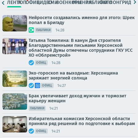
ЛЕНТА
ТОП
ОФИЦ.
ВИДЕО
СМИ
ВОЕНКОРЫ
МНЕНИЯ
ПАБЛИКИ
ФОТО
ЛОНГРИДЫ
Нейросети создавались именно для этого: Шрек
попал в Бригаду
14:28
ПАБЛИКИ
Татьяна Томилина: В канун Дня строителя
Благодарственными письмами Херсонской
областной Думы отмечены сотрудники ГКУ УСС
ХО «Облремстрой»
14:28
ОФИЦ.
Эко-гороскоп на выходные: Херсонщина
заряжает энергией солнца
14:27
ОФИЦ.
Брак увеличивает доход мужчин и тормозит
карьеру женщин
14:21
ПАБЛИКИ
Избирательная комиссия Херсонской области
приняла ряд решений по подготовке к выборам
14:21
ОФИЦ.