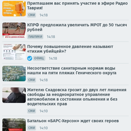
Приглашаем вас принять участие в эфире Радио
Таврия!
14:18
СМИ
КПРФ предложила увеличить МРОТ до 50 тысяч
рублей
14:18
ПАБЛИКИ
Почему повышенное давление называют
«тихим убийцей»?
14:18
ОФИЦ.
Несоответствие санитарным нормам воды
нашли на пяти пляжах Генического округа
14:18
СМИ
Жителю Скадовска грозит до двух лет лишения
свободы за неоднократное управление
автомобилем в состоянии опьянения и без
водительских прав
14:10
СМИ
Батальон «БАРС-Херсон» ждет своих героев
14:10
СМИ