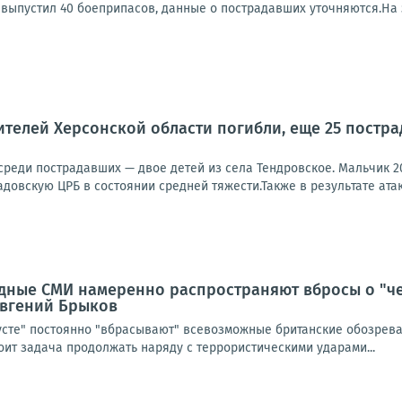
, выпустил 40 боеприпасов, данные о пострадавших уточняются.На 
телей Херсонской области погибли, еще 25 пострад
 среди пострадавших — двое детей из села Тендровское. Мальчик 2
довскую ЦРБ в состоянии средней тяжести.Также в результате атак
дные СМИ намеренно распространяют вбросы о "ч
 Евгений Брыков
усте" постоянно "вбрасывают" всевозможные британские обозреват
тоит задача продолжать наряду с террористическими ударами...