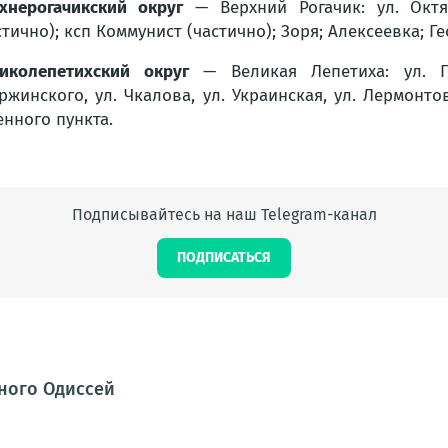
хнерогачикский округ
— Верхний Рогачик: ул. Октяб
стично); ксп Коммунист (частично); Зоря; Алексеевка; Г
иколепетихский округ
— Великая Лепетиха: ул. Пу
ржинского, ул. Чкалова, ул. Украинская, ул. Лермонтова
нного пункта.
Подписывайтесь на наш Telegram-канал
ПОДПИСАТЬСЯ
ного Одиссей