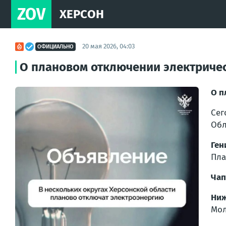
ZOV
ХЕРСОН
20 мая 2026, 04:03
ОФИЦИАЛЬНО
О плановом отключении электричес
О п
Сег
Обл
Ген
Пла
Чап
Ниж
Мол