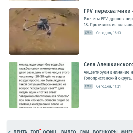
FPV-перехватчики 
Расчёты FPV-дронов-пер
18. Противник использов
Сегодня, 16:13
СМИ
Села Алешкинского
Акцентируем внимание на
Голопристанский округа.
Сегодня, 11:21
СМИ
ЛЕНТА
ТОП
ОФИЦ.
ВИДЕО
СМИ
ВОЕНКОРЫ
МНЕ