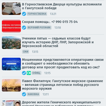
В Горностаевском Дворце культуры вспомнили
о Гангутской победе
13:21
ГОРНОСТАЕВКА
Скорая помощь:. +7 990 015 75 04
13:18
ВЕРХНИЙ РОГАЧИК
Ученики пятых — седьмых классов будут
изучать историю ДНР, ЛНР, Запорожской и
Херсонской областей
13:15
СМИ
Мошенники представляются операторами связи
и сообщают о необходимости обновить
договор или просят продиктовать код из смс?
13:15
ОФИЦ.
Павел Филипчук: Гангутское морское сражение
– великая страница летописи побед русского
морского оружия
13:11
КАХОВКА
Дорогие жители Генического муниципального