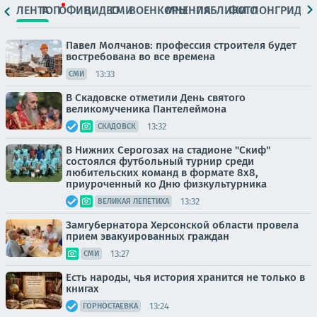
ЛЕНТА
ТОП
ОФИЦ.
ВИДЕО
СМИ
ВОЕНКОРЫ
МНЕНИЯ
ПАБЛИКИ
ФОТО
ЛОНГРИДЫ
Павел Молчанов: профессия строителя будет
востребована во все времена
13:33
СМИ
В Скадовске отметили День святого
великомученика Пантелеймона
13:32
СКАДОВСК
В Нижних Серогозах на стадионе "Скиф"
состоялся футбольный турнир среди
любительских команд в формате 8х8,
приуроченный ко Дню физкультурника
13:32
ВЕЛИКАЯ ЛЕПЕТИХА
Замгубернатора Херсонской области провела
прием эвакуированных граждан
13:27
СМИ
Есть народы, чья история хранится не только в
книгах
13:24
ГОРНОСТАЕВКА