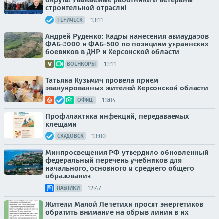
округа! Уважаемые работники и ветераны
строительной отрасли!
13:11
ГЕНИЧЕСК
Андрей Руденко: Кадры нанесения авиаударов
ФАБ-3000 и ФАБ-500 по позициям украинских
боевиков в ДНР и Херсонской области
13:11
ВОЕНКОРЫ
Татьяна Кузьмич провела прием
эвакуированных жителей Херсонской области
13:04
ОФИЦ.
Профилактика инфекций, передаваемых
клещами
13:00
СКАДОВСК
Минпросвещения РФ утвердило обновленный
федеральный перечень учебников для
начального, основного и среднего общего
образования
12:47
ПАБЛИКИ
Жители Малой Лепетихи просят энергетиков
обратить внимание на обрыв линии в их