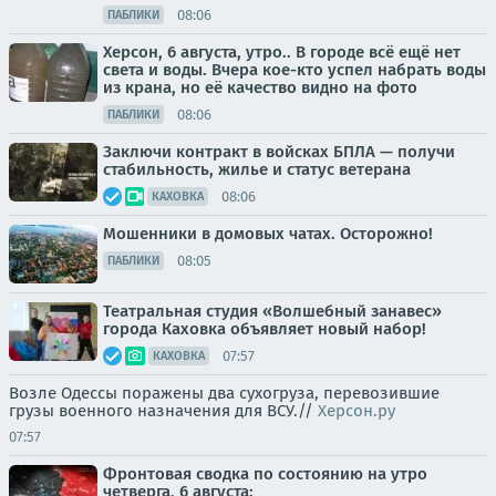
08:06
ПАБЛИКИ
Херсон, 6 августа, утро.. В городе всё ещё нет
света и воды. Вчера кое-кто успел набрать воды
из крана, но её качество видно на фото
08:06
ПАБЛИКИ
Заключи контракт в войсках БПЛА — получи
стабильность, жилье и статус ветерана
08:06
КАХОВКА
Мошенники в домовых чатах. Осторожно!
08:05
ПАБЛИКИ
Театральная студия «Волшебный занавес»
города Каховка объявляет новый набор!
07:57
КАХОВКА
Возле Одессы поражены два сухогруза, перевозившие
грузы военного назначения для ВСУ.//
Херсон.ру
07:57
Фронтовая сводка по состоянию на утро
четверга, 6 августа: