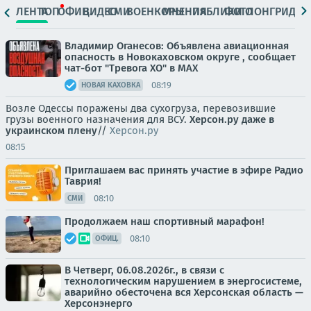
ЛЕНТА
ТОП
ОФИЦ.
ВИДЕО
СМИ
ВОЕНКОРЫ
МНЕНИЯ
ПАБЛИКИ
ФОТО
ЛОНГРИДЫ
Владимир Оганесов: Объявлена авиационная
опасность в Новокаховском округе , сообщает
чат-бот "Тревога ХО" в MAX
08:19
НОВАЯ КАХОВКА
Возле Одессы поражены два сухогруза, перевозившие
грузы военного назначения для ВСУ.
Херсон.ру даже в
украинском плену
//
Херсон.ру
08:15
Приглашаем вас принять участие в эфире Радио
Таврия!
08:10
СМИ
Продолжаем наш спортивный марафон!
08:10
ОФИЦ.
В Четверг, 06.08.2026г., в связи с
технологическим нарушением в энергосистеме,
аварийно обесточена вся Херсонская область —
Херсонэнерго