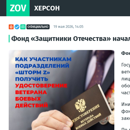
ZOV
ХЕРСОН
19 мая 2026, 14:05
ОФИЦИАЛЬНО
Фонд «Защитники Отечества» начал
Фон
Гос
вет
лиц
обо
час
Ини
фон
зак
По 