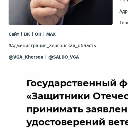
Адр
Тел
Сайт
|
ВК
|
ОК
|
MAX
#Администрация_Херсонская_область
@VGA_Kherson
|
@SALDO_VGA