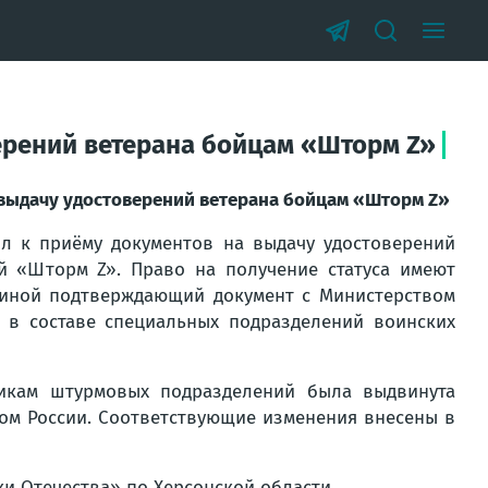
ерений ветерана бойцам «Шторм Z»
выдачу удостоверений ветерана бойцам «Шторм Z»
л к приёму документов на выдачу удостоверений
й «Шторм Z». Право на получение статуса имеют
и иной подтверждающий документ с Министерством
в составе специальных подразделений воинских
никам штурмовых подразделений была выдвинута
ом России. Соответствующие изменения внесены в
и Отечества» по Херсонской области.