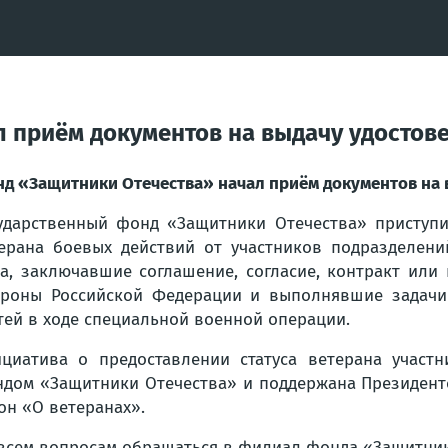
 приём документов на выдачу удостов
д «Защитники Отечества» начал приём документов на 
ударственный фонд «Защитники Отечества» приступи
ерана боевых действий от участников подразделени
а, заключавшие соглашение, согласие, контракт ил
роны Российской Федерации и выполнявшие задачи 
тей в ходе специальной военной операции.
циатива о предоставлении статуса ветерана участ
дом «Защитники Отечества» и поддержана Президент
он «О ветеранах».
всем вопросам обращаться в филиал фонда «Защитник