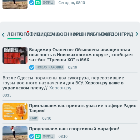
Сегодня, 08:10
ОФИЦ.
ЛЕНТА
ТОП
ОФИЦ.
ВИДЕО
СМИ
ВОЕНКОРЫ
МНЕНИЯ
ПАБЛИКИ
ФОТО
ЛОНГРИДЫ
Владимир Оганесов: Объявлена авиационная
опасность в Новокаховском округе , сообщает
чат-бот "Тревога ХО" в MAX
08:19
НОВАЯ КАХОВКА
Возле Одессы поражены два сухогруза, перевозившие
грузы военного назначения для ВСУ.
Херсон.ру даже в
украинском плену
//
Херсон.ру
08:15
Приглашаем вас принять участие в эфире Радио
Таврия!
08:10
СМИ
Продолжаем наш спортивный марафон!
08:10
ОФИЦ.