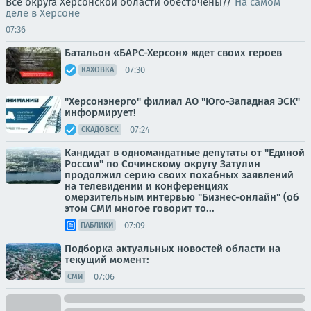
Все округа Херсонской области обесточены//
На самом
деле в Херсоне
07:36
Батальон «БАРС-Херсон» ждет своих героев
07:30
КАХОВКА
"Херсонэнерго" филиал АО "Юго-Западная ЭСК"
информирует!
07:24
СКАДОВСК
Кандидат в одномандатные депутаты от "Единой
России" по Сочинскому округу Затулин
продолжил серию своих похабных заявлений
на телевидении и конференциях
омерзительным интервью "Бизнес-онлайн" (об
этом СМИ многое говорит то...
07:09
ПАБЛИКИ
Подборка актуальных новостей области на
текущий момент:
07:06
СМИ