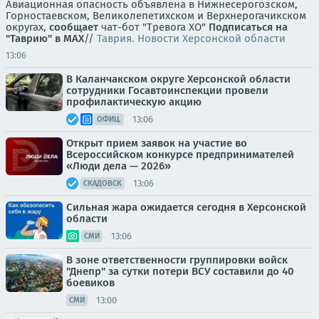
Авиационная опасность объявлена в Нижнесерогозском,
Горностаевском, Великолепетихском и Верхнерогачикском
округах,
сообщает
чат-бот "Тревога ХО"
Подписаться на
"Таврию" в MAX
//
Таврия. Новости Херсонской области
13:06
В Каланчакском округе Херсонской области
сотрудники Госавтоинспекции провели
профилактическую акцию
13:06
ОФИЦ.
Открыт прием заявок на участие во
Всероссийском конкурсе предпринимателей
«Люди дела — 2026»
13:06
СКАДОВСК
Сильная жара ожидается сегодня в Херсонской
области
13:06
СМИ
В зоне ответственности группировки войск
"Днепр" за сутки потери ВСУ составили до 40
боевиков
13:00
СМИ