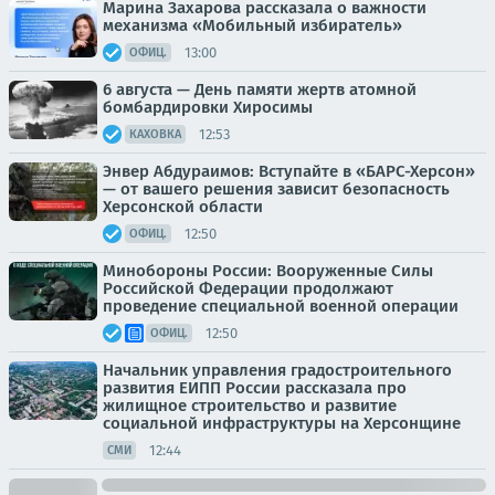
Марина Захарова рассказала о важности
механизма «Мобильный избиратель»
13:00
ОФИЦ.
6 августа — День памяти жертв атомной
бомбардировки Хиросимы
12:53
КАХОВКА
Энвер Абдураимов: Вступайте в «БАРС-Херсон»
— от вашего решения зависит безопасность
Херсонской области
12:50
ОФИЦ.
Минобороны России: Вооруженные Силы
Российской Федерации продолжают
проведение специальной военной операции
12:50
ОФИЦ.
Начальник управления градостроительного
развития ЕИПП России рассказала про
жилищное строительство и развитие
социальной инфраструктуры на Херсонщине
12:44
СМИ