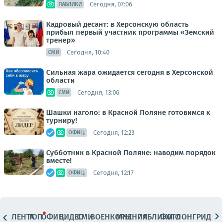
Сегодня, 07:06
ПАБЛИКИ
Кадровый десант: в Херсонскую область
прибыл первый участник программы «Земский
тренер»
Сегодня, 10:40
СМИ
Сильная жара ожидается сегодня в Херсонской
области
Сегодня, 13:06
СМИ
Шашки наголо: в Красной Поляне готовимся к
турниру!
Сегодня, 12:23
ОФИЦ.
Субботник в Красной Поляне: наводим порядок
вместе!
Сегодня, 12:17
ОФИЦ.
ЛЕНТА
ТОП
ОФИЦ.
ВИДЕО
СМИ
ВОЕНКОРЫ
МНЕНИЯ
ПАБЛИКИ
ФОТО
ЛОНГРИДЫ