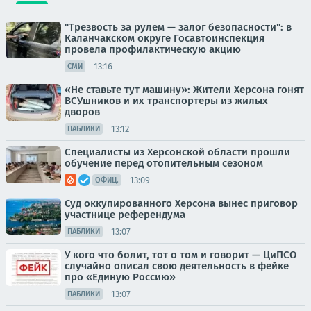
"Трезвость за рулем — залог безопасности": в
Каланчакском округе Госавтоинспекция
провела профилактическую акцию
13:16
СМИ
«Не ставьте тут машину»: Жители Херсона гонят
ВСУшников и их транспортеры из жилых
дворов
13:12
ПАБЛИКИ
Специалисты из Херсонской области прошли
обучение перед отопительным сезоном
13:09
ОФИЦ.
Суд оккупированного Херсона вынес приговор
участнице референдума
13:07
ПАБЛИКИ
У кого что болит, тот о том и говорит — ЦиПСО
случайно описал свою деятельность в фейке
про «Единую Россию»
13:07
ПАБЛИКИ