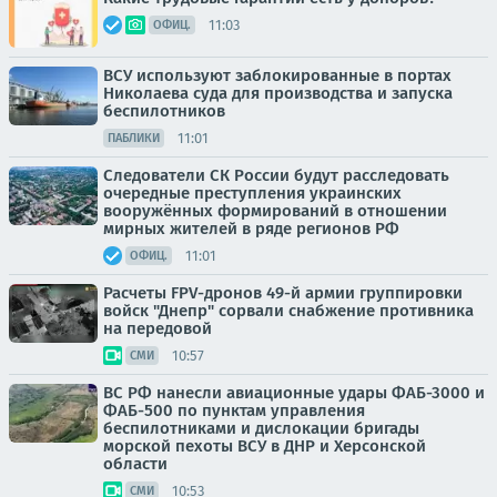
11:03
ОФИЦ.
ВСУ используют заблокированные в портах
Николаева суда для производства и запуска
беспилотников
11:01
ПАБЛИКИ
Следователи СК России будут расследовать
очередные преступления украинских
вооружённых формирований в отношении
мирных жителей в ряде регионов РФ
11:01
ОФИЦ.
Расчеты FPV-дронов 49-й армии группировки
войск "Днепр" сорвали снабжение противника
на передовой
10:57
СМИ
ВС РФ нанесли авиационные удары ФАБ-3000 и
ФАБ-500 по пунктам управления
беспилотниками и дислокации бригады
морской пехоты ВСУ в ДНР и Херсонской
области
10:53
СМИ