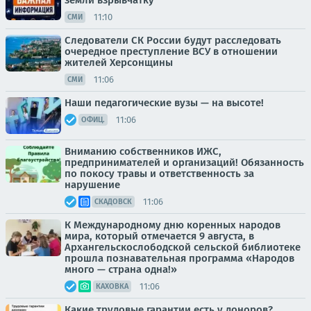
земли взрывчатку
11:10
СМИ
Следователи СК России будут расследовать
очередное преступление ВСУ в отношении
жителей Херсонщины
11:06
СМИ
Наши педагогические вузы — на высоте!
11:06
ОФИЦ.
Вниманию собственников ИЖС,
предпринимателей и организаций! Обязанность
по покосу травы и ответственность за
нарушение
11:06
СКАДОВСК
К Международному дню коренных народов
мира, который отмечается 9 августа, в
Архангельскослободской сельской библиотеке
прошла познавательная программа «Народов
много — страна одна!»
11:06
КАХОВКА
Какие трудовые гарантии есть у доноров?