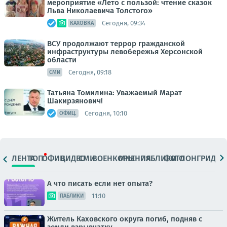
мероприятие «Лето с пользой: чтение сказок
Льва Николаевича Толстого»
Сегодня, 09:34
КАХОВКА
ВСУ продолжают террор гражданской
инфраструктуры левобережья Херсонской
области
Сегодня, 09:18
СМИ
Татьяна Томилина: Уважаемый Марат
Шакирзянович!
Сегодня, 10:10
ОФИЦ.
ЛЕНТА
ТОП
ОФИЦ.
ВИДЕО
СМИ
ВОЕНКОРЫ
МНЕНИЯ
ПАБЛИКИ
ФОТО
ЛОНГРИДЫ
А что писать если нет опыта?
11:10
ПАБЛИКИ
Житель Каховского округа погиб, подняв с