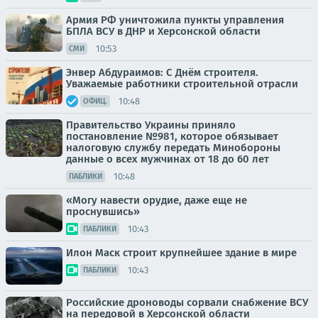
Армия РФ уничтожила пункты управления
БПЛА ВСУ в ДНР и Херсонской области
10:53
СМИ
Энвер Абдураимов: С Днём строителя.
Уважаемые работники строительной отрасли
10:48
ОФИЦ.
Правительство Украины приняло
постановление №981, которое обязывает
налоговую службу передать Минобороны
данные о всех мужчинах от 18 до 60 лет
10:48
ПАБЛИКИ
«Могу навести орудие, даже еще не
проснувшись»
10:43
ПАБЛИКИ
Илон Маск строит крупнейшее здание в мире
10:43
ПАБЛИКИ
Российские дроноводы сорвали снабжение ВСУ
на передовой в Херсонской области