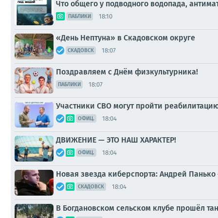
Что общего у подводного водопада, анти
18:10
ПАБЛИКИ
«День Нептуна» в Скадовском округе
18:07
СКАДОВСК
Поздравляем с Днём физкультурника!
18:07
ПАБЛИКИ
Участники СВО могут пройти реабилитацию
18:04
ОФИЦ.
ДВИЖЕНИЕ — ЭТО НАШ ХАРАКТЕР!
18:04
ОФИЦ.
Новая звезда киберспорта: Андрей Панько 
18:04
СКАДОВСК
В Богдановском сельском клубе прошёл та