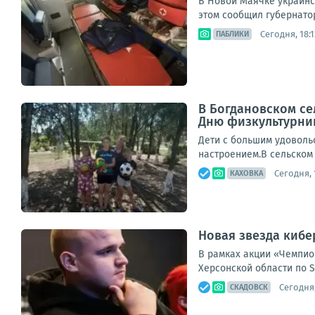
В Новой Маячке украинс
этом сообщил губернатор
Сегодня, 18:1
ПАБЛИКИ
В Богдановском се
Дню физкультурни
Дети с большим удоволь
настроением.В сельском
Сегодня, 
КАХОВКА
Новая звезда кибе
В рамках акции «Чемпио
Херсонской области по S
Сегодня,
СКАДОВСК