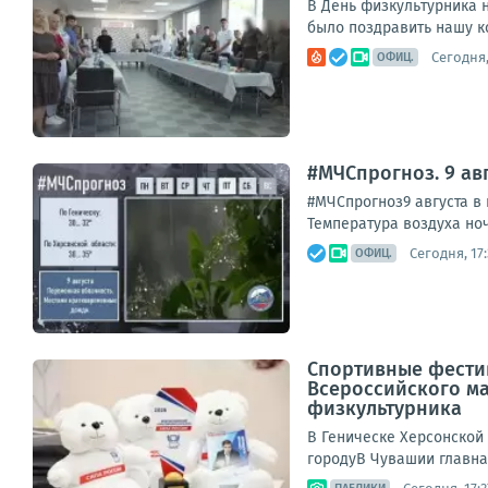
В День физкультурника н
было поздравить нашу к
Сегодня,
ОФИЦ.
#МЧСпрогноз. 9 авг
#МЧСпрогноз9 августа в 
Температура воздуха ночь
Сегодня, 17:
ОФИЦ.
Спортивные фестив
Всероссийского ма
физкультурника
В Геническе Херсонской 
городуВ Чувашии главна