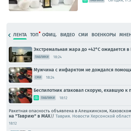
Сегодня, 17:3
ПАБЛИКИ
ЛЕНТА
ТОП
ОФИЦ.
ВИДЕО
СМИ
ВОЕНКОРЫ
МНЕ
Экстремальная жара до +42°C ожидается в 
18:24
ПАБЛИКИ
Мужчина с инфарктом не дождался помощи 
18:24
СМИ
Беспилотник атаковал скорую, ехавшую к 
18:12
ПАБЛИКИ
Ракетная опасность объявлена в Алешкинском, Каховском
на "Таврию" в MAX
//
Таврия. Новости Херсонской област
18:12