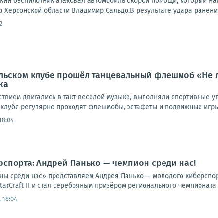
кий беспилотник атаковал автомобиль скорой помощи, который на
 Херсонской области Владимир Сальдо.В результате удара ранения
2
льском клубе прошёл танцевальный флешмоб «Не л
ка
ствием двигались в такт весёлой музыке, выполняли спортивные у
 клубе регулярно проходят флешмобы, эстафеты и подвижные игры 
18:04
рспорта: Андрей Панько — чемпион среди нас!
ны среди нас» представляем Андрея Панько — молодого киберспорт
tarCraft II и стал серебряным призёром регионального чемпионата 
 18:04