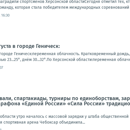
аградили спортсменов Херсонской областиСегодня отметил тех, кт
оманду, которая стала победителем международных соревнований 
 16:30
уста в городе Геническ:
городе Геническ:переменная облачность. Кратковременный дождь, г
ю 23...25°, днём 30...32°.По Херсонской области:переменная облачн
37
али, спартакиады, турниры по единоборствам, зар
рафона «Единой России» «Сила России» традицио
области утро началось с массовой зарядки у штаба общественной 
я спортивная арена Чебоксар объединила...