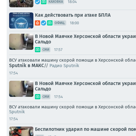
18:04
КАХОВКА
Как действовать при атаке БПЛА
18:00
ОФИЦ.
В Новой Маячке Херсонской области украи
Сальдо
17:57
СМИ
ВСУ атаковали машину скорой помощи в Херсонской обла
Sputnik в MAКС
//
Радио Sputnik
17:54
В Новой Маячке Херсонской области украи
Сальдо
17:54
СМИ
ВСУ атаковали машину скорой помощи в Херсонской облас
Sputnik
17:54
Беспилотник ударил по машине скорой пом