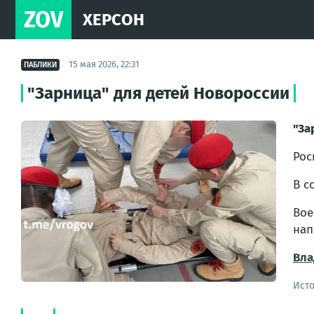
ZOV
ХЕРСОН
15 мая 2026, 22:31
ПАБЛИКИ
"Зарница" для детей Новороссии
"За
Рос
В с
Во
нап
Вла
Ист