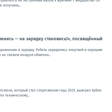
правлялся на экстренный вызов к мужчине с инфарктом. Об
 получили...
енись — на зарядку становись!», посвящённый
пражнения и зарядку. Ребята зарядились энергией и хорошим
на свежем воздухе.«Именно...
смена, который стал спортсменом года 2025, выиграл Кубок
по техническому...