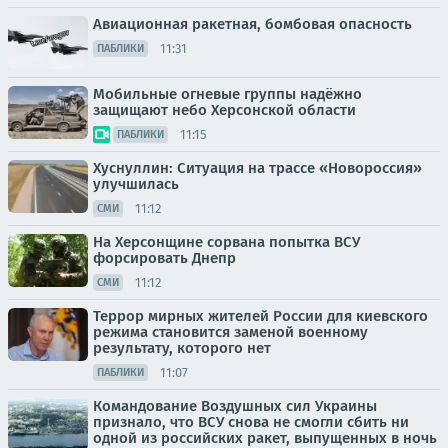
Авиационная ракетная, бомбовая опасность
11:31
ПАБЛИКИ
Мобильные огневые группы надёжно
защищают небо Херсонской области
11:15
ПАБЛИКИ
Хуснуллин: Ситуация на трассе «Новороссия»
улучшилась
11:12
СМИ
На Херсонщине сорвана попытка ВСУ
форсировать Днепр
11:12
СМИ
Террор мирных жителей России для киевского
режима становится заменой военному
результату, которого нет
11:07
ПАБЛИКИ
Командование Воздушных сил Украины
признало, что ВСУ снова не смогли сбить ни
одной из российских ракет, выпущенных в ночь