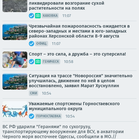
ликвидировали возгорание сухой
растительности на полях
11:07
КАХОВКА
Чрезвычайная пожароопасность ожидается в
северо-западных и местами в юго-западных
районах Херсонской области 8-9 августа
11:07
ОФИЦ.
Спорт – это сила, а дружба – это суперсила!
10:58
ГЕНИЧЕСК
Ситуация на трассе "Новороссия" значительно
улучшилась, движение по ней в целом
восстановлено, заявил Марат Хуснуллин
10:54
СМИ
Уважаемые спортсмены Горностаевского
муниципального округа
10:54
ГОРНОСТАЕВКА
ВС РФ ударили "Геранями" по сухогрузу,
транспортирующему вооружение для ВСУ, в акватории
Черного моря восточнее Одессы, сообщили в МО.//