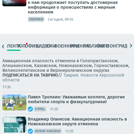
к нам продолжает поступать достоверная
информация о происшествиях с мирным
населением
Сегодня, 09:16
ПАБЛИКИ
ЛЕНТА
ТОП
ОФИЦ.
ВИДЕО
СМИ
ВОЕНКОРЫ
МНЕНИЯ
ПАБЛИКИ
ФОТО
ЛОНГРИДЫ
Авиационная опасность отменена в Голопристанском,
Алешкинском, Каховском, Новокаховском, Горностаевском,
Великолепетихском и Верхнерогачикском округах
ПОДПИСАТЬСЯ НА ТАВРИЮ
//
Таврия. Новости Херсонской
области
11:36
Павел Тропкин: Уважаемые коллеги, дорогие
любители спорта и физкультурники!
11:35
ОФИЦ.
Владимир Оганесов: Авиационная опасность в
Новокаховском округе отменена
11:35
НОВАЯ КАХОВКА