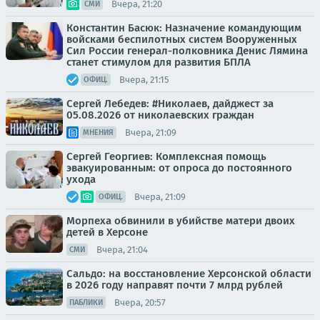
Вчера, 21:20
СМИ
Константин Басюк: Назначение командующим
войсками беспилотных систем Вооруженных
Сил России генерал-полковника Денис Лямина
станет стимулом для развития БПЛА
Вчера, 21:15
ОФИЦ.
Сергей Лебедев: #Николаев, дайджест за
05.08.2026 от николаевских граждан
Вчера, 21:09
МНЕНИЯ
Сергей Георгиев: Комплексная помощь
эвакуированным: от опроса до постоянного
ухода
Вчера, 21:09
ОФИЦ.
Морпеха обвинили в убийстве матери двоих
детей в Херсоне
Вчера, 21:04
СМИ
Сальдо: на восстановление Херсонской области
в 2026 году направят почти 7 млрд рублей
Вчера, 20:57
ПАБЛИКИ