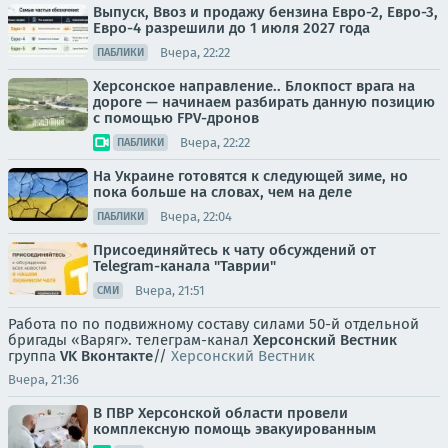
Выпуск, Ввоз и продажу бензина Евро-2, Евро-3,
Евро-4 разрешили до 1 июля 2027 года
Вчера, 22:22
ПАБЛИКИ
Херсонское направление.. Блокпост врага на
дороге — начинаем разбирать данную позицию
с помощью FPV-дронов
Вчера, 22:22
ПАБЛИКИ
На Украине готовятся к следующей зиме, но
пока больше на словах, чем на деле
Вчера, 22:04
ПАБЛИКИ
Присоединяйтесь к чату обсуждений от
Telegram-канала "Таврии"
Вчера, 21:51
СМИ
Работа по по подвижному составу силами 50-й отдельной
бригады «Варяг». телеграм-канал
Херсонский Вестник
группа
VK Вконтакте
//
Херсонский Вестник
Вчера, 21:36
В ПВР Херсонской области провели
комплексную помощь эвакуированным