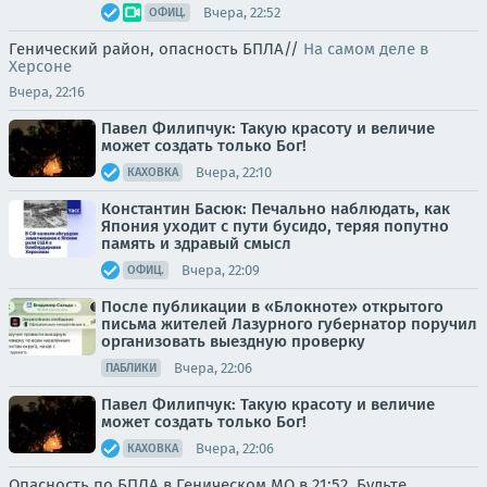
Вчера, 22:52
ОФИЦ.
Генический район, опасность БПЛА//
На самом деле в
Херсоне
Вчера, 22:16
Павел Филипчук: Такую красоту и величие
может создать только Бог!
Вчера, 22:10
КАХОВКА
Константин Басюк: Печально наблюдать, как
Япония уходит с пути бусидо, теряя попутно
память и здравый смысл
Вчера, 22:09
ОФИЦ.
После публикации в «Блокноте» открытого
письма жителей Лазурного губернатор поручил
организовать выездную проверку
Вчера, 22:06
ПАБЛИКИ
Павел Филипчук: Такую красоту и величие
может создать только Бог!
Вчера, 22:06
КАХОВКА
Опасность по БПЛА в Геническом МО в 21:52. Будьте