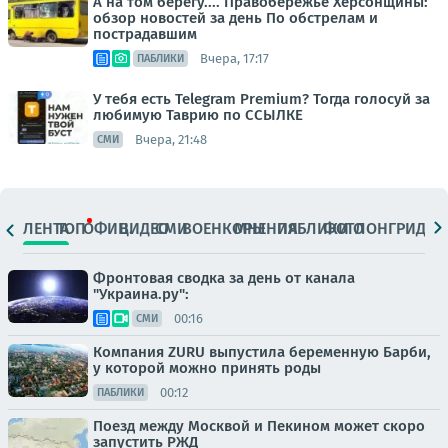
А на том берегу.... Правобережье Херсонщины:
обзор новостей за день По обстрелам и
пострадавшим
Вчера, 17:17
ПАБЛИКИ
У тебя есть Telegram Premium? Тогда голосуй за
любимую Таврию по ССЫЛКЕ
Вчера, 21:48
СМИ
ЛЕНТА
ТОП
ОФИЦ.
ВИДЕО
СМИ
ВОЕНКОРЫ
МНЕНИЯ
ПАБЛИКИ
ФОТО
ЛОНГРИДЫ
Фронтовая сводка за день от канала
"Украина.ру":
00:16
СМИ
Компания ZURU выпустила беременную Барби,
у которой можно принять роды
00:12
ПАБЛИКИ
Поезд между Москвой и Пекином может скоро
запустить РЖД