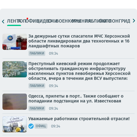
ЛЕНТА
ТОП
ОФИЦ.
ВИДЕО
СМИ
ВОЕНКОРЫ
МНЕНИЯ
ПАБЛИКИ
ФОТО
ЛОНГРИДЫ
За дежурные сутки спасатели МЧС Херсонской
области ликвидировали два техногенных и 16
ландшафтных пожаров
09:34
ПАБЛИКИ
Преступный киевский режим продолжает
обстреливать гражданскую инфраструктуру
населенных пунктов левобережья Херсонской
области, вчера в течении дня ВСУ выпустили:
09:34
ПАБЛИКИ
Одесса, прилеты в порт.. Также сообщают о
попадании подстанции на ул. Известковая
09:34
ПАБЛИКИ
Уважаемые работники строительной отрасли!
09:34
ОФИЦ.