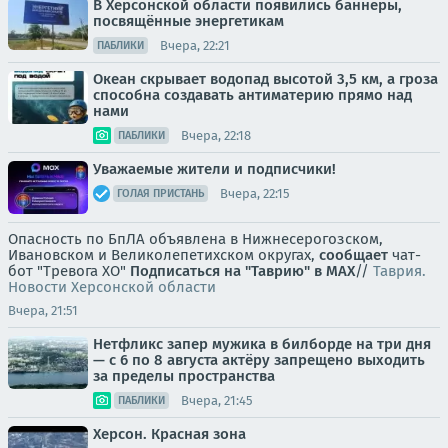
В Херсонской области появились баннеры,
посвящённые энергетикам
Вчера, 22:21
ПАБЛИКИ
Океан скрывает водопад высотой 3,5 км, а гроза
способна создавать антиматерию прямо над
нами
Вчера, 22:18
ПАБЛИКИ
Уважаемые жители и подписчики!
Вчера, 22:15
ГОЛАЯ ПРИСТАНЬ
Опасность по БпЛА объявлена в Нижнесерогозском,
Ивановском и Великолепетихском округах,
сообщает
чат-
бот "Тревога ХО"
Подписаться на "Таврию" в MAX
//
Таврия.
Новости Херсонской области
Вчера, 21:51
Нетфликс запер мужика в билборде на три дня
— с 6 по 8 августа актёру запрещено выходить
за пределы пространства
Вчера, 21:45
ПАБЛИКИ
Херсон. Красная зона