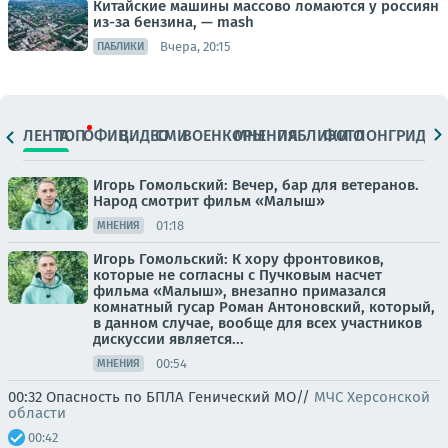
Китайские машины массово ломаются у россиян
из-за бензина, — mash
Вчера, 20:15
ПАБЛИКИ
ЛЕНТА
ТОП
ОФИЦ.
ВИДЕО
СМИ
ВОЕНКОРЫ
МНЕНИЯ
ПАБЛИКИ
ФОТО
ЛОНГРИДЫ
Игорь Гомольский: Вечер, бар для ветеранов.
Народ смотрит фильм «Малыш»
01:18
МНЕНИЯ
Игорь Гомольский: К хору фронтовиков,
которые не согласны с Пучковым насчет
фильма «Малыш», внезапно примазался
комнатный гусар Роман Антоновский, который,
в данном случае, вообще для всех участников
дискуссии является...
00:54
МНЕНИЯ
00:32 Опасность по БПЛА Генический МО//
МЧС Херсонской
области
00:42