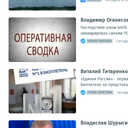
Владимир Оганесов
Последствия атаки БпЛА
ликвидирован силами ПСЧ
Сегодн
НОВАЯ КАХОВКА
Виталий Титаренко
«Единая Россия» - перв
бюллетене на предстоящ
Сегодн
ГОЛАЯ ПРИСТАНЬ
Владислав Шурыгин