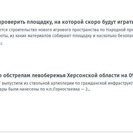
роверить площадку, на которой скоро будут играть
тся строительство нового игрового пространства по Народной пр
боты, из каких материалов собирают площадку и насколько безопасн
45
о обстрелам левобережья Херсонской области на 09:
У выпустили из ствольной артиллерии по гражданской инфраструк
ры были нанесены по н.п.:Горностаевка — 2...