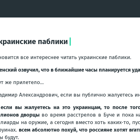
украинские паблики
новится все интереснее читать украинские паблики.
енский озвучил, что в ближайшие часы планируется уд
ут же прилетело...
адимир Александрович, если вы публично жалуетесь и
о
если вы жалуетесь на это украинцам, то после того
лионов дворцы
во время расстрелов в Буче и пока н
лиарды на оружие, а сегодня вместо хоть каких-то, п
руинах.
всем абсолютно похуй, что россияне хотят вга
ы будут.