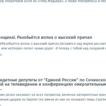
од операторов БПЛА из «Птиц Мадьяра», а также боеприпасы и об
онщина!. Разобьётся волна о высокий причал
!Разобьётся волна о высокий причал,Загорится над морем рассвет...
я или нет,Через пепел чужих дорог -Я теперь с тобой над лазурной в
06
ндатные депутаты от "Единой России" по Сочинско
й на телевидении и конференциях омерзительным
.
лин резко наезжает на всех патриотов, включая авторитетных вое
ным ударам по Европе (по имени из них он называет лишь Сергея 
9