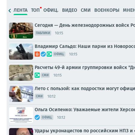
ЛЕНТА
ТОП
ОФИЦ.
ВИДЕО
СМИ
ВОЕНКОРЫ
МНЕ
Сегодня — День железнодорожных войск Р
10:15
ПАБЛИКИ
Владимир Сальдо: Наши парни из Новоросс
10:15
ОФИЦ.
Расчеты 49-й армии группировки войск "Д
10:15
СМИ
Лето с пользой: как подростки могут офиц
10:12
СМИ
Ольга Осипенко: Уважаемые жители Херсон
10:12
ОФИЦ.
Удары укронацистов по российским НПЗ и