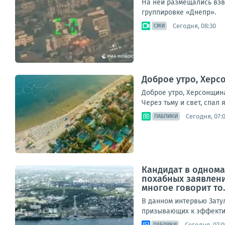
На ней размещались взв
группировке «Днепр».
Сегодня, 08:30
СМИ
Доброе утро, Херс
Доброе утро, Херсонщина
Через тьму и свет, спал 
Сегодня, 07:
ПАБЛИКИ
Кандидат в однома
похабных заявлени
многое говорит то..
В данном интервью Зату
призывающих к эффектив
Сегодня, 07:0
ПАБЛИКИ