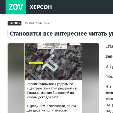
ZOV
ХЕРСОН
15 мая 2026, 16:47
ПАБЛИКИ
Становится все интереснее читать 
Ста
Зел
И т
"
Вл
Н
мил
мил
на 
рад