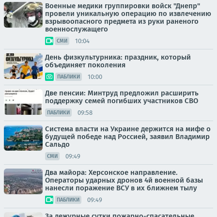
Военные медики группировки войск "Днепр"
провели уникальную операцию по извлечению
взрывоопасного предмета из руки раненого
военнослужащего
10:04
СМИ
День физкультурника: праздник, который
объединяет поколения
10:00
ПАБЛИКИ
Две пенсии: Минтруд предложил расширить
поддержку семей погибших участников СВО
09:58
ПАБЛИКИ
Система власти на Украине держится на мифе о
будущей победе над Россией, заявил Владимир
Сальдо
09:49
СМИ
Два майора: Херсонское направление.
Операторы ударных дронов 4й военной базы
нанесли поражение ВСУ в их ближнем тылу
09:49
ПАБЛИКИ
За дежурные сутки пожарно-спасательные