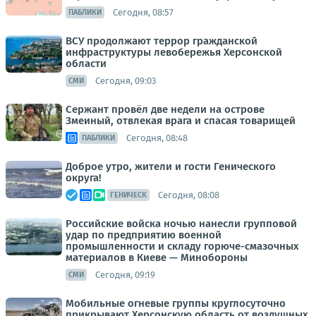
Сегодня, 08:57
ПАБЛИКИ
ВСУ продолжают террор гражданской
инфраструктуры левобережья Херсонской
области
Сегодня, 09:03
СМИ
Сержант провёл две недели на острове
Змеиный, отвлекая врага и спасая товарищей
Сегодня, 08:48
ПАБЛИКИ
Доброе утро, жители и гости Генического
округа!
Сегодня, 08:08
ГЕНИЧЕСК
Российские войска ночью нанесли групповой
удар по предприятию военной
промышленности и складу горюче-смазочных
материалов в Киеве — Минобороны
Сегодня, 09:19
СМИ
Мобильные огневые группы круглосуточно
прикрывают Херсонскую область от воздушных