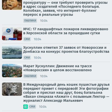
прокуратуру — они требуют проверить угрозы
в адрес создателей «Последнего богатыря.
Колобка», заявив, что интернет-буллинг
перерос в реальные угрозы
10:04
ПАБЛИКИ
МЧС: 17 ландшафтных пожаров ликвидировано
в Херсонской области за прошедшие сутки
10:04
СМИ
Хуснуллин отметил 37 заявок от Новороссии и
Донбасса на конкурс проектов благоустройства
10:04
СМИ
Марат Хуснуллин: Движение на трассе
«Новороссия» в целом восстановлено
10:04
ПАБЛИКИ
В Международный день кошек пушистые друзья
передают привет с передовой! Эти фотографии
собрал и прислал наш друг, боец батальона
«Ваха» спецназа «Ахмат» с позывным Лектор —
журналист Александр Малькевич
10:04
СМИ