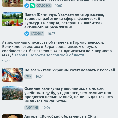
10:07
СКАДОВСК
Павел Филипчук: Уважаемые спортсмены,
тренеры, работники сферы физической
культуры и спорта, ветераны и любители
активного образа жизни!
10:07
КАХОВКА
Авиационная опасность объявлена в Горностаевском,
Великолепетихском и Верхнерогачикском округах,
сообщает
чат-бот "Тревога ХО"
Подписаться на "Таврию" в
MAX
//
Таврия. Новости Херсонской области
10:07
Не все жители Украины хотят воевать с Россией
10:04
СМИ
Осенние каникулы у школьников в новом
учебном году будут длиннее, чем зимние: они
продлятся целых 12 дней, но лишь для тех, кто
не учится по субботам
10:04
ПАБЛИКИ
Авторы «Колобка» обратились в СК и