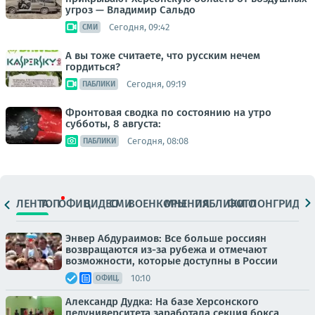
угроз — Владимир Сальдо
Сегодня, 09:42
СМИ
А вы тоже считаете, что русским нечем
гордиться?
Сегодня, 09:19
ПАБЛИКИ
Фронтовая сводка по состоянию на утро
субботы, 8 августа:
Сегодня, 08:08
ПАБЛИКИ
ЛЕНТА
ТОП
ОФИЦ.
ВИДЕО
СМИ
ВОЕНКОРЫ
МНЕНИЯ
ПАБЛИКИ
ФОТО
ЛОНГРИДЫ
Энвер Абдураимов: Все больше россиян
возвращаются из-за рубежа и отмечают
возможности, которые доступны в России
10:10
ОФИЦ.
Александр Дудка: На базе Херсонского
педуниверситета заработала секция бокса