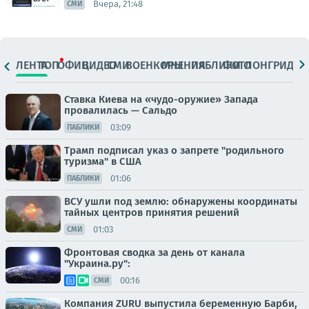
Вчера, 21:48
СМИ
ЛЕНТА
ТОП
ОФИЦ.
ВИДЕО
СМИ
ВОЕНКОРЫ
МНЕНИЯ
ПАБЛИКИ
ФОТО
ЛОНГРИДЫ
Ставка Киева на «чудо-оружие» Запада
провалилась — Сальдо
03:09
ПАБЛИКИ
Трамп подписал указ о запрете "родильного
туризма" в США
01:06
ПАБЛИКИ
ВСУ ушли под землю: обнаружены координаты
тайных центров принятия решений
01:03
СМИ
Фронтовая сводка за день от канала
"Украина.ру":
00:16
СМИ
Компания ZURU выпустила беременную Барби,