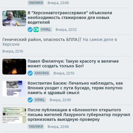
Вчера, 23:00
ПАБЛИКИ
В "Херсонавтотранссервисе" объяснили
необходимость стажировок для новых
водителей
Вчера, 22:52
ОФИЦ.
Генический район, опасность БПЛА//
На самом деле в
Херсоне
Вчера, 22:16
Павел Филипчук: Такую красоту и величие
может создать только Бог!
Вчера, 22:10
КАХОВКА
Константин Басюк: Печально наблюдать, как
Япония уходит с пути бусидо, теряя попутно
память и здравый смысл
Вчера, 22:09
ОФИЦ.
После публикации в «Блокноте» открытого
письма жителей Лазурного губернатор поручил
организовать выездную проверку
Вчера, 22:06
ПАБЛИКИ