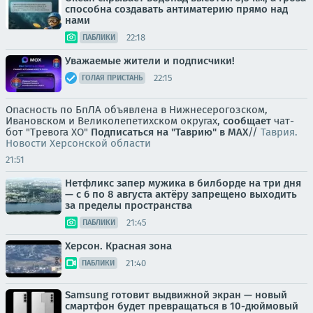
способна создавать антиматерию прямо над
нами
22:18
ПАБЛИКИ
Уважаемые жители и подписчики!
22:15
ГОЛАЯ ПРИСТАНЬ
Опасность по БпЛА объявлена в Нижнесерогозском,
Ивановском и Великолепетихском округах,
сообщает
чат-
бот "Тревога ХО"
Подписаться на "Таврию" в MAX
//
Таврия.
Новости Херсонской области
21:51
Нетфликс запер мужика в билборде на три дня
— с 6 по 8 августа актёру запрещено выходить
за пределы пространства
21:45
ПАБЛИКИ
Херсон. Красная зона
21:40
ПАБЛИКИ
Samsung готовит выдвижной экран — новый
смартфон будет превращаться в 10-дюймовый