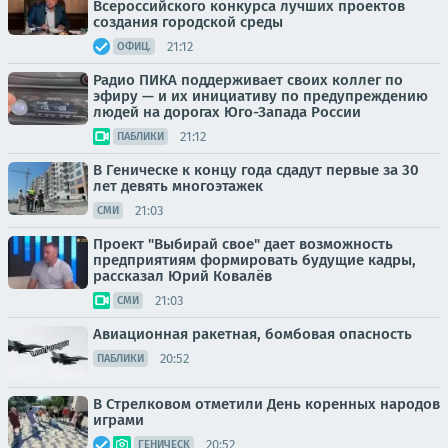
Всероссийского конкурса лучших проектов
создания городской среды
21:12
ОФИЦ.
Радио ПИКА поддерживает своих коллег по
эфиру — и их инициативу по предупреждению
людей на дорогах Юго-Запада России
21:12
ПАБЛИКИ
В Геническе к концу года сдадут первые за 30
лет девять многоэтажек
21:03
СМИ
Проект "Выбирай свое" дает возможность
предприятиям формировать будущие кадры,
рассказал Юрий Ковалёв
21:03
СМИ
Авиационная ракетная, бомбовая опасность
20:52
ПАБЛИКИ
В Стрелковом отметили День коренных народов
играми
20:52
ГЕНИЧЕСК