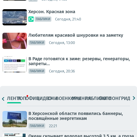
Херсон. Красная зона
Сегодня, 21:40
ПАБЛИКИ
Любителям красивой шнуровки на заметку
Сегодня, 13:00
ПАБЛИКИ
В Раде готовятся к зиме: резервы, генераторы,
запреты…
Сегодня, 20:36
ПАБЛИКИ
ЛЕНТА
ТОП
ОФИЦ.
ВИДЕО
СМИ
ВОЕНКОРЫ
МНЕНИЯ
ПАБЛИКИ
ФОТО
ЛОНГРИДЫ
В Херсонской области появились баннеры,
посвящённые энергетикам
22:21
ПАБЛИКИ
Океан скрывает водопад высотой 3,5 км, а гроза