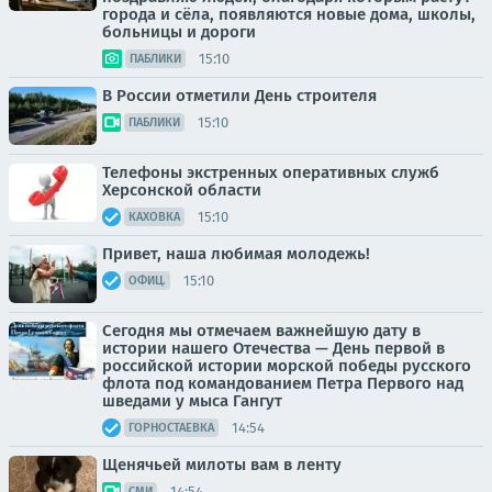
города и сёла, появляются новые дома, школы,
больницы и дороги
15:10
ПАБЛИКИ
В России отметили День строителя
15:10
ПАБЛИКИ
Телефоны экстренных оперативных служб
Херсонской области
15:10
КАХОВКА
Привет, наша любимая молодежь!
15:10
ОФИЦ.
Сегодня мы отмечаем важнейшую дату в
истории нашего Отечества — День первой в
российской истории морской победы русского
флота под командованием Петра Первого над
шведами у мыса Гангут
14:54
ГОРНОСТАЕВКА
Щенячьей милоты вам в ленту
14:54
СМИ