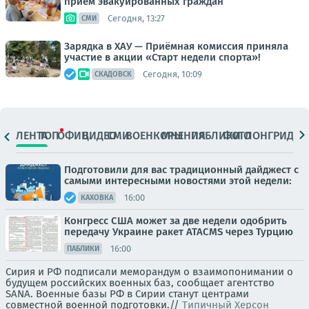
прием эвакуированных граждан
Сегодня, 13:27
СМИ
Зарядка в ХАУ — Приёмная комиссия приняла
участие в акции «Старт недели спорта»!
Сегодня, 10:09
СКАДОВСК
ЛЕНТА
ТОП
ОФИЦ.
ВИДЕО
СМИ
ВОЕНКОРЫ
МНЕНИЯ
ПАБЛИКИ
ФОТО
ЛОНГРИДЫ
Подготовили для вас традиционный дайджест с
самыми интересными новостями этой недели:
16:00
КАХОВКА
Конгресс США может за две недели одобрить
передачу Украине ракет ATACMS через Турцию
16:00
ПАБЛИКИ
Сирия и РФ подписали меморандум о взаимопонимании о
будущем российских военных баз, сообщает агентство
SANA. Военные базы РФ в Сирии станут центрами
совместной военной подготовки.//
Типичный Херсон