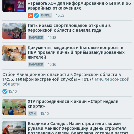
«Тревога ХО» для информирования о БПЛА и об
аварийных отключениях
15:22
ОФИЦ.
Пять новых спортплощадок открыли в
Херсонской области с начала года
15:18
ПАБЛИКИ
Документы, медицина и бытовые вопросы: в
ПВР провели личный приём эвакуированных
жителей
15:16
ПАБЛИКИ
Отбой Авиационной опасности в Херсонской области в
14:56. Телефон экстренной службы – 101.//
МЧС Херсонской
области
15:10
ХТУ присоединился к акции «Старт недели
спорта»
15:10
СМИ
Владимир Сальдо:. Наши строители своими
руками меняют Херсонщину В День строителя
поздравляю людей, благодаря которым растут