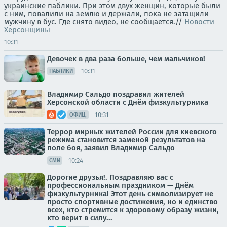
украинские паблики. При этом двух женщин, которые были
с ним, повалили на землю и держали, пока не затащили
мужчину в бус. Где снято видео, не сообщается.//
Новости
Херсонщины
10:31
Девочек в два раза больше, чем мальчиков!
10:31
ПАБЛИКИ
Владимир Сальдо поздравил жителей
Херсонской области с Днём физкультурника
10:31
ОФИЦ.
Террор мирных жителей России для киевского
режима становится заменой результатов на
поле боя, заявил Владимир Сальдо
10:24
СМИ
Дорогие друзья!. Поздравляю вас с
профессиональным праздником — Днём
физкультурника! Этот день символизирует не
просто спортивные достижения, но и единство
всех, кто стремится к здоровому образу жизни,
кто верит в силу...