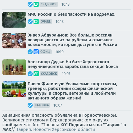
10:13
СКАДОВСК
МЧС России о безопасности на водоемах:
10:13
ОФИЦ.
Энвер Абдураимов: Все больше россиян
возвращаются из-за рубежа и отмечают
возможности, которые доступны в России
10:10
ОФИЦ.
Александр Дудка: На базе Херсонского
педуниверситета заработала секция бокса
10:07
СКАДОВСК
Павел Филипчук: Уважаемые спортсмены,
тренеры, работники сферы физической
культуры и спорта, ветераны и любители
активного образа жизни!
10:07
КАХОВКА
Авиационная опасность объявлена в Горностаевском,
Великолепетихском и Верхнерогачикском округах,
сообщает
чат-бот "Тревога ХО"
Подписаться на "Таврию" в
MAX
//
Таврия. Новости Херсонской области