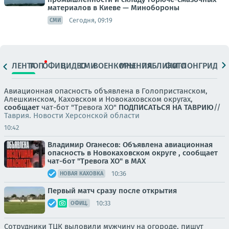
материалов в Киеве — Минобороны
Сегодня, 09:19
СМИ
ЛЕНТА
ТОП
ОФИЦ.
ВИДЕО
СМИ
ВОЕНКОРЫ
МНЕНИЯ
ПАБЛИКИ
ФОТО
ЛОНГРИДЫ
Авиационная опасность объявлена в Голопристанском,
Алешкинском, Каховском и Новокаховском округах,
сообщает
чат-бот "Тревога ХО"
ПОДПИСАТЬСЯ НА ТАВРИЮ
//
Таврия. Новости Херсонской области
10:42
Владимир Оганесов: Объявлена авиационная
опасность в Новокаховском округе , сообщает
чат-бот "Тревога ХО" в MAX
10:36
НОВАЯ КАХОВКА
Первый матч сразу после открытия
10:33
ОФИЦ.
Сотрудники ТЦК выловили мужчину на огороде, пишут