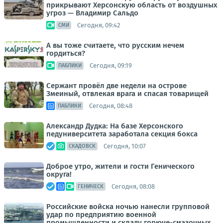
прикрывают Херсонскую область от воздушных
угроз — Владимир Сальдо
Сегодня, 09:42
СМИ
А вы тоже считаете, что русским нечем
гордиться?
Сегодня, 09:19
ПАБЛИКИ
Сержант провёл две недели на острове
Змеиный, отвлекая врага и спасая товарищей
Сегодня, 08:48
ПАБЛИКИ
Александр Дудка: На базе Херсонского
педуниверситета заработала секция бокса
Сегодня, 10:07
СКАДОВСК
Доброе утро, жители и гости Генического
округа!
Сегодня, 08:08
ГЕНИЧЕСК
Российские войска ночью нанесли групповой
удар по предприятию военной
промышленности и складу горюче-смазочных