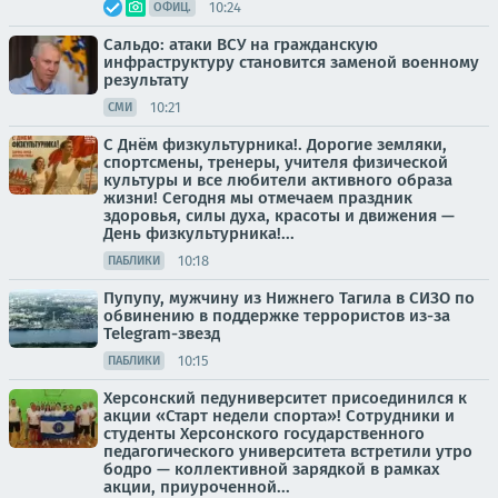
10:24
ОФИЦ.
Сальдо: атаки ВСУ на гражданскую
инфраструктуру становится заменой военному
результату
10:21
СМИ
С Днём физкультурника!. Дорогие земляки,
спортсмены, тренеры, учителя физической
культуры и все любители активного образа
жизни! Сегодня мы отмечаем праздник
здоровья, силы духа, красоты и движения —
День физкультурника!...
10:18
ПАБЛИКИ
Пупупу, мужчину из Нижнего Тагила в СИЗО по
обвинению в поддержке террористов из-за
Telegram-звезд
10:15
ПАБЛИКИ
Херсонский педуниверситет присоединился к
акции «Старт недели спорта»! Сотрудники и
студенты Херсонского государственного
педагогического университета встретили утро
бодро — коллективной зарядкой в рамках
акции, приуроченной...