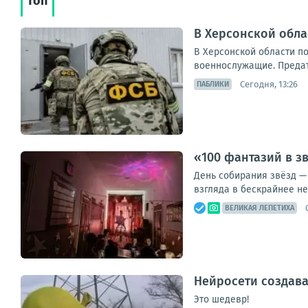
Топ
В Херсонской обл
В Херсонской области п
военнослужащие. Предате
Сегодня, 13:26
ПАБЛИКИ
«100 фантазий в з
День собирания звёзд — 
взгляда в бескрайнее н
ВЕЛИКАЯ ЛЕПЕТИХА
Нейросети создава
Это шедевр!