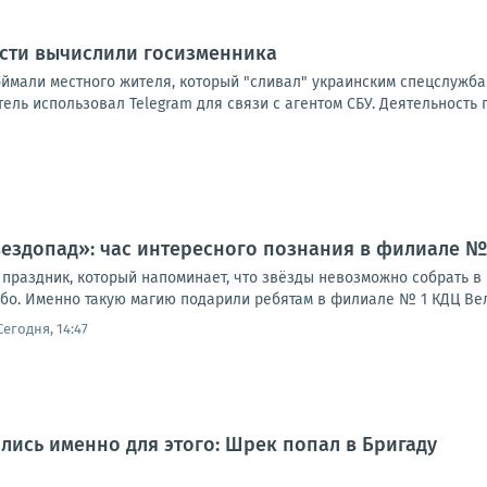
асти вычислили госизменника
оймали местного жителя, который "сливал" украинским спецслужба
ль использовал Telegram для связи с агентом СБУ. Деятельность 
вездопад»: час интересного познания в филиале 
праздник, который напоминает, что звёзды невозможно собрать в к
ебо. Именно такую магию подарили ребятам в филиале № 1 КДЦ Вел
Сегодня, 14:47
лись именно для этого: Шрек попал в Бригаду