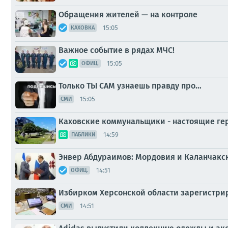
Обращения жителей — на контроле
15:05
КАХОВКА
Важное событие в рядах МЧС!
15:05
ОФИЦ.
Только ТЫ САМ узнаешь правду про…
15:05
СМИ
Каховские коммунальщики - настоящие ге
14:59
ПАБЛИКИ
Энвер Абдураимов: Мордовия и Каланчакск
14:51
ОФИЦ.
Избирком Херсонской области зарегистрир
14:51
СМИ