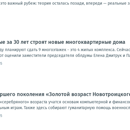
это важный рубеж: теория осталась позади, впереди — реальные за
ые за 30 лет строят новые многоквартирные дома
оду планируют сдать 9 многоэтажек - это 4 жилых комплекса. Сейч
от оценили заместители председателя облдумы Елена Дмитрук и Пав
05
аршего поколения «Золотой возраст Новотроицког
«серебряного» возраста учатся основам компьютерной и финансов
ьным играм. Также здесь собирают гуманитарную помощь военнослу
05