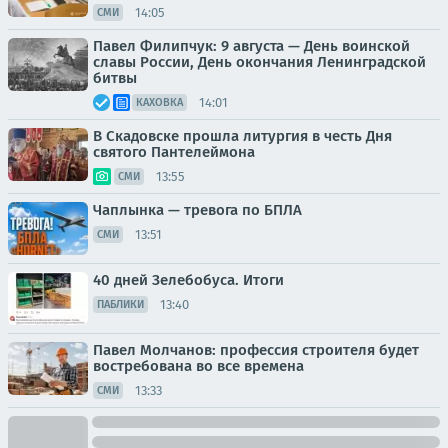
14:05
СМИ
Павел Филипчук: 9 августа — День воинской
славы России, День окончания Ленинградской
битвы
14:01
КАХОВКА
В Скадовске прошла литургия в честь Дня
святого Пантелеймона
13:55
СМИ
Чаплынка — тревога по БПЛА
13:51
СМИ
40 дней Зелебобуса. Итоги
13:40
ПАБЛИКИ
Павел Молчанов: профессия строителя будет
востребована во все времена
13:33
СМИ