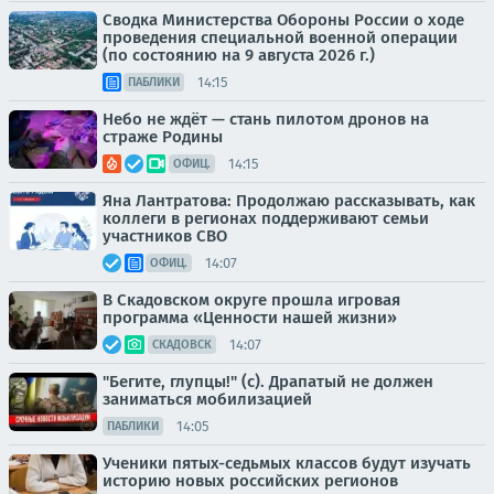
Сводка Министерства Обороны России о ходе
проведения специальной военной операции
(по состоянию на 9 августа 2026 г.)
14:15
ПАБЛИКИ
Небо не ждёт — стань пилотом дронов на
страже Родины
14:15
ОФИЦ.
Яна Лантратова: Продолжаю рассказывать, как
коллеги в регионах поддерживают семьи
участников СВО
14:07
ОФИЦ.
В Скадовском округе прошла игровая
программа «Ценности нашей жизни»
14:07
СКАДОВСК
"Бегите, глупцы!" (с). Драпатый не должен
заниматься мобилизацией
14:05
ПАБЛИКИ
Ученики пятых-седьмых классов будут изучать
историю новых российских регионов