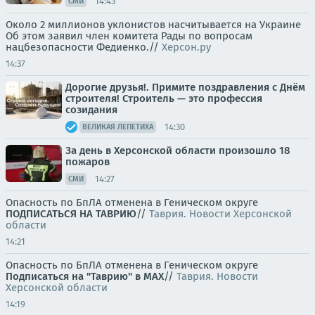
14:43
СМИ
Около 2 миллионов уклонистов насчитывается на Украине
Об этом заявил член комитета Рады по вопросам
нацбезопасности Федиенко.//
Херсон.ру
14:37
Дорогие друзья!. Примите поздравления с Днём
строителя! Строитель — это профессия
созидания
14:30
ВЕЛИКАЯ ЛЕПЕТИХА
За день в Херсонской области произошло 18
пожаров
14:27
СМИ
Опасность по БпЛА отменена в Геническом округе
ПОДПИСАТЬСЯ НА ТАВРИЮ
//
Таврия. Новости Херсонской
области
14:21
Опасность по БпЛА отменена в Геническом округе
Подписаться на "Таврию" в MAX
//
Таврия. Новости
Херсонской области
14:19