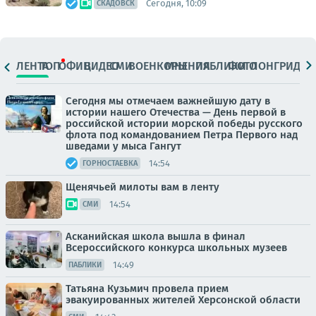
Сегодня, 10:09
СКАДОВСК
ЛЕНТА
ТОП
ОФИЦ.
ВИДЕО
СМИ
ВОЕНКОРЫ
МНЕНИЯ
ПАБЛИКИ
ФОТО
ЛОНГРИДЫ
Сегодня мы отмечаем важнейшую дату в
истории нашего Отечества — День первой в
российской истории морской победы русского
флота под командованием Петра Первого над
шведами у мыса Гангут
14:54
ГОРНОСТАЕВКА
Щенячьей милоты вам в ленту
14:54
СМИ
Асканийская школа вышла в финал
Всероссийского конкурса школьных музеев
14:49
ПАБЛИКИ
Татьяна Кузьмич провела прием
эвакуированных жителей Херсонской области