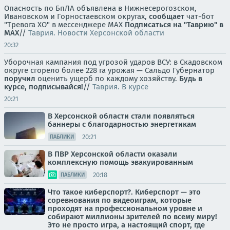
Опасность по БпЛА объявлена в Нижнесерогозском,
Ивановском и Горностаевском округах,
сообщает
чат-бот
"Тревога ХО" в мессенджере MAX
Подписаться на "Таврию" в
MAX
//
Таврия. Новости Херсонской области
20:32
Уборочная кампания под угрозой ударов ВСУ: в Скадовском
округе сгорело более 228 га урожая — Сальдо Губернатор
поручил
оценить ущерб по каждому хозяйству.
Будь в
курсе, подписывайся!
//
Таврия. В курсе
20:21
В Херсонской области стали появляться
баннеры с благодарностью энергетикам
20:21
ПАБЛИКИ
В ПВР Херсонской области оказали
комплексную помощь эвакуированным
20:18
ПАБЛИКИ
Что такое киберспорт?. Киберспорт — это
соревнования по видеоиграм, которые
проходят на профессиональном уровне и
собирают миллионы зрителей по всему миру!
Это не просто игра, а настоящий спорт, где