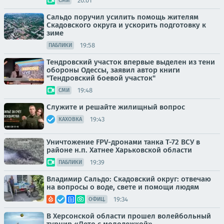
20:01
СМИ
Сальдо поручил усилить помощь жителям
Скадовского округа и ускорить подготовку к
зиме
19:58
ПАБЛИКИ
Тендровский участок впервые выделен из тени
обороны Одессы, заявил автор книги
"Тендровский боевой участок"
19:48
СМИ
Служите и решайте жилищный вопрос
19:43
КАХОВКА
Уничтожение FPV-дронами танка Т-72 ВСУ в
районе н.п. Хатнее Харьковской области
19:39
ПАБЛИКИ
Владимир Сальдо: Скадовский округ: отвечаю
на вопросы о воде, свете и помощи людям
19:34
ОФИЦ.
В Херсонской области прошел волейбольный