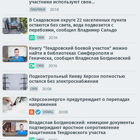
участники используют свои...
20:18
ПАБЛИКИ
В Скадовском округе 22 населенных пункта
остаются без света, вода подвозится с
перебоями, сообщил Владимир Сальдо
20:16
СМИ
Книгу "Тендровский боевой участок" можно
найти в библиотеках Симферополя и
Геническа, сообщил Владислав Богдановский
20:16
СМИ
Подконтрольный Киеву Херсон полностью
остался без электроснабжения
20:08
СМИ
«Херсонэнерго» предупреждает о перепадах
напряжения
20:08
ОФИЦ.
Владислав Богдановский: немецкие документы
подтверждают яростное сопротивление
защитников Тендровского участка