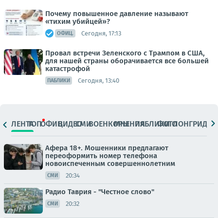
Почему повышенное давление называют
«тихим убийцей»?
Сегодня, 17:13
ОФИЦ.
Провал встречи Зеленского с Трампом в США,
для нашей страны оборачивается все большей
катастрофой
Сегодня, 13:40
ПАБЛИКИ
ЛЕНТА
ТОП
ОФИЦ.
ВИДЕО
СМИ
ВОЕНКОРЫ
МНЕНИЯ
ПАБЛИКИ
ФОТО
ЛОНГРИДЫ
Афера 18+. Мошенники предлагают
переоформить номер телефона
новоиспеченным совершеннолетним
20:34
СМИ
Радио Таврия - "Честное слово"
20:32
СМИ