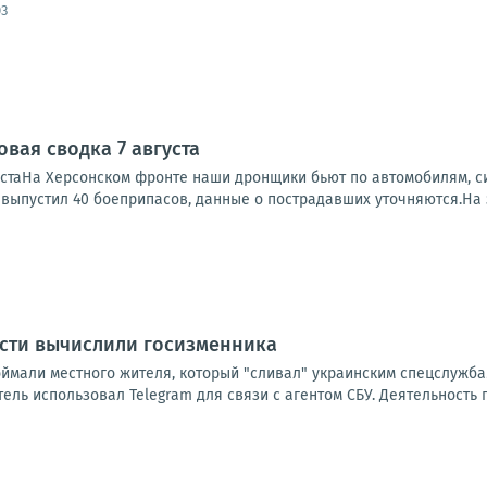
03
вая сводка 7 августа
устаНа Херсонском фронте наши дронщики бьют по автомобилям, си
, выпустил 40 боеприпасов, данные о пострадавших уточняются.На 
асти вычислили госизменника
оймали местного жителя, который "сливал" украинским спецслужба
ль использовал Telegram для связи с агентом СБУ. Деятельность 