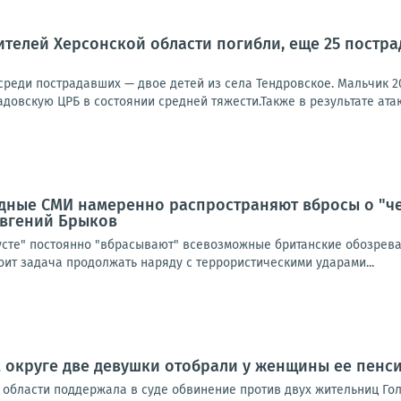
телей Херсонской области погибли, еще 25 пострад
 среди пострадавших — двое детей из села Тендровское. Мальчик 2
довскую ЦРБ в состоянии средней тяжести.Также в результате атак
дные СМИ намеренно распространяют вбросы о "ч
 Евгений Брыков
усте" постоянно "вбрасывают" всевозможные британские обозреват
тоит задача продолжать наряду с террористическими ударами...
 округе две девушки отобрали у женщины ее пенс
области поддержала в суде обвинение против двух жительниц Голо