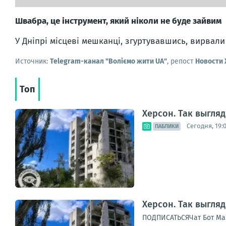
Швабра, це інструмент, який ніколи не буде зайвим
У Дніпрі місцеві мешканці, згуртувавшись, вирвали
Источник:
Telegram-канал "Воліємо жити UA"
, репост
Новости
Топ
Херсон. Так выгля
Сегодня, 19:
ПАБЛИКИ
Херсон. Так выгля
ПОДПИСАТЬСЯЧат Бот Ма