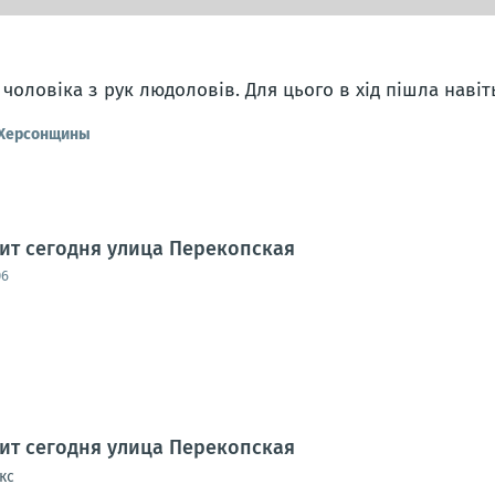
 чоловіка з рук людоловів. Для цього в хід пішла наві
 Херсонщины
дит сегодня улица Перекопская
06
дит сегодня улица Перекопская
кс