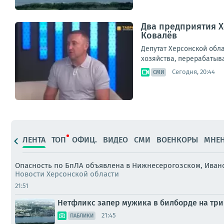
Два предприятия Х
Ковалёв
Депутат Херсонской обл
хозяйства, перерабатыв
Сегодня, 20:44
СМИ
ЛЕНТА
ТОП
ОФИЦ.
ВИДЕО
СМИ
ВОЕНКОРЫ
МНЕ
Опасность по БпЛА объявлена в Нижнесерогозском, Иван
Новости Херсонской области
21:51
Нетфликс запер мужика в билборде на три 
21:45
ПАБЛИКИ