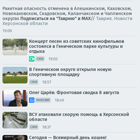
Ракетная опасность отменена в Алешкинском, Каховском,
Новокаховском, Скадовском, Каланчакском и Чаплинском
округах
Подписаться на "Таврию" в MAX
//
Таврия. Новости
Херсонской области
19:09
Концерт песен из советских кинофильмов
состоялся в Геническом парке культуры и
отдыха
19:03
СМИ
В Геническом округе открыли новую
спортивную площадку
18:57
СМИ
Олег Царёв: Фронтовая сводка 8 августа
18:49
МНЕНИЯ
ВСУ атаковали скорую помощь в Херсонской
области
18:37
СМИ
Сегодня — Всемирный день кошек!