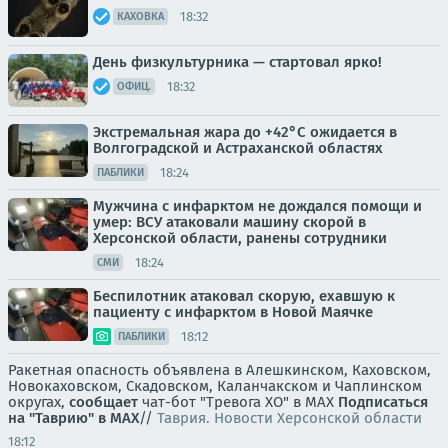
18:32
КАХОВКА
День физкультурника — стартовал ярко!
18:32
ОФИЦ.
Экстремальная жара до +42°C ожидается в
Волгоградской и Астраханской областях
18:24
ПАБЛИКИ
Мужчина с инфарктом не дождался помощи и
умер: ВСУ атаковали машину скорой в
Херсонской области, ранены сотрудники
18:24
СМИ
Беспилотник атаковал скорую, ехавшую к
пациенту с инфарктом в Новой Маячке
18:12
ПАБЛИКИ
Ракетная опасность объявлена в Алешкинском, Каховском,
Новокаховском, Скадовском, Каланчакском и Чаплинском
округах,
сообщает
чат-бот "Тревога ХО" в MAX
Подписаться
на "Таврию" в MAX
//
Таврия. Новости Херсонской области
18:12