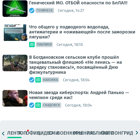
Генический МО. ОТБОЙ опасности по БпЛА!!!
Сегодня, 14:27
ГЕНИЧЕСК
Что общего у подводного водопада,
антиматерии и «оживающей» после заморозки
лягушки?
Сегодня, 18:10
ПАБЛИКИ
В Богдановском сельском клубе прошёл
танцевальный флешмоб «Не ленись — на
зарядку становись!», посвящённый Дню
физкультурника
Сегодня, 18:04
КАХОВКА
Новая звезда киберспорта: Андрей Панько —
чемпион среди нас!
Сегодня, 18:04
СКАДОВСК
ЛЕНТА
ТОП
ОФИЦ.
ВИДЕО
СМИ
ВОЕНКОРЫ
МНЕНИЯ
ПАБЛИКИ
ФОТО
ЛОНГРИДЫ