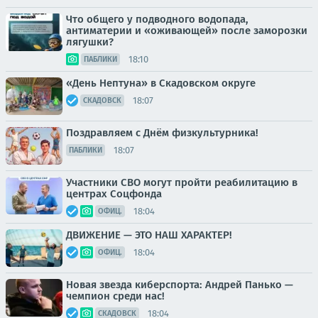
Что общего у подводного водопада,
антиматерии и «оживающей» после заморозки
лягушки?
18:10
ПАБЛИКИ
«День Нептуна» в Скадовском округе
18:07
СКАДОВСК
Поздравляем с Днём физкультурника!
18:07
ПАБЛИКИ
Участники СВО могут пройти реабилитацию в
центрах Соцфонда
18:04
ОФИЦ.
ДВИЖЕНИЕ — ЭТО НАШ ХАРАКТЕР!
18:04
ОФИЦ.
Новая звезда киберспорта: Андрей Панько —
чемпион среди нас!
18:04
СКАДОВСК