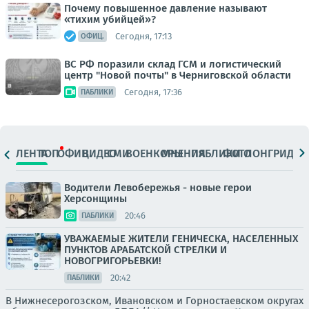
Почему повышенное давление называют
«тихим убийцей»?
Сегодня, 17:13
ОФИЦ.
ВС РФ поразили склад ГСМ и логистический
центр "Новой почты" в Черниговской области
Сегодня, 17:36
ПАБЛИКИ
ЛЕНТА
ТОП
ОФИЦ.
ВИДЕО
СМИ
ВОЕНКОРЫ
МНЕНИЯ
ПАБЛИКИ
ФОТО
ЛОНГРИДЫ
Водители Левобережья - новые герои
Херсонщины
20:46
ПАБЛИКИ
УВАЖАЕМЫЕ ЖИТЕЛИ ГЕНИЧЕСКА, НАСЕЛЕННЫХ
ПУНКТОВ АРАБАТСКОЙ СТРЕЛКИ И
НОВОГРИГОРЬЕВКИ!
20:42
ПАБЛИКИ
В Нижнесерогозском, Ивановском и Горностаевском округах