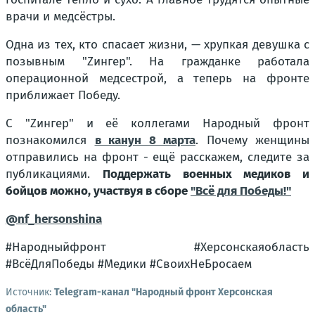
врачи и медсёстры.
Одна из тех, кто спасает жизни, — хрупкая девушка с
позывным "Zингер". На гражданке работала
операционной медсестрой, а теперь на фронте
приближает Победу.
С "Zингер" и её коллегами Народный фронт
познакомился
в канун 8 марта
. Почему женщины
отправились на фронт - ещё расскажем, следите за
публикациями.
Поддержать военных медиков и
бойцов можно, участвуя в сборе
"Всё для Победы!"
@nf_hersonshina
#Народныйфронт #Херсонскаяобласть
#ВсёДляПобеды #Медики #СвоихНеБросаем
Источник:
Telegram-канал "Народный фронт Херсонская
область"