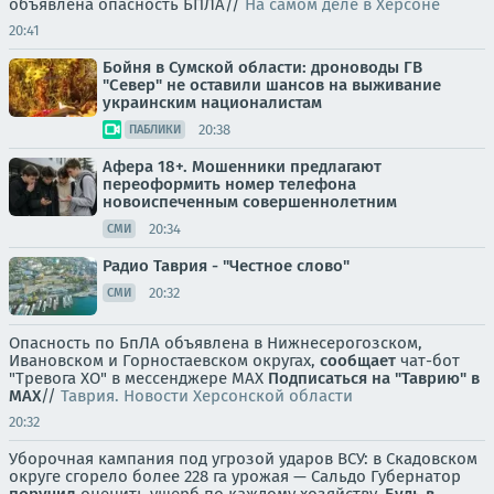
объявлена опасность БПЛА//
На самом деле в Херсоне
20:41
Бойня в Сумской области: дроноводы ГВ
"Север" не оставили шансов на выживание
украинским националистам
20:38
ПАБЛИКИ
Афера 18+. Мошенники предлагают
переоформить номер телефона
новоиспеченным совершеннолетним
20:34
СМИ
Радио Таврия - "Честное слово"
20:32
СМИ
Опасность по БпЛА объявлена в Нижнесерогозском,
Ивановском и Горностаевском округах,
сообщает
чат-бот
"Тревога ХО" в мессенджере MAX
Подписаться на "Таврию" в
MAX
//
Таврия. Новости Херсонской области
20:32
Уборочная кампания под угрозой ударов ВСУ: в Скадовском
округе сгорело более 228 га урожая — Сальдо Губернатор