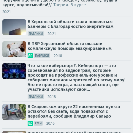
поручил
оценить ущерб по каждому хозяйству.
Будь в
курсе, подписывайся!
//
Таврия. В курсе
20:21
В Херсонской области стали появляться
баннеры с благодарностью энергетикам
20:21
ПАБЛИКИ
В ПВР Херсонской области оказали
комплексную помощь эвакуированным
20:18
ПАБЛИКИ
Что такое киберспорт?. Киберспорт — это
соревнования по видеоиграм, которые
проходят на профессиональном уровне и
собирают миллионы зрителей по всему миру!
Это не просто игра, а настоящий спорт, где
участники используют свои...
20:18
ПАБЛИКИ
В Скадовском округе 22 населенных пункта
остаются без света, вода подвозится с
перебоями, сообщил Владимир Сальдо
20:16
СМИ