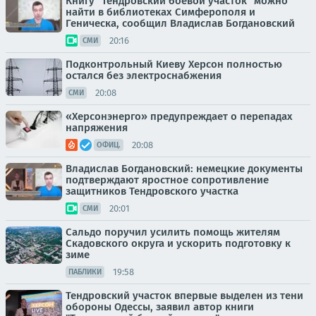
Книгу "Тендровский боевой участок" можно
найти в библиотеках Симферополя и
Геническа, сообщил Владислав Богдановский
20:16
СМИ
Подконтрольный Киеву Херсон полностью
остался без электроснабжения
20:08
СМИ
«Херсонэнерго» предупреждает о перепадах
напряжения
20:08
ОФИЦ.
Владислав Богдановский: немецкие документы
подтверждают яростное сопротивление
защитников Тендровского участка
20:01
СМИ
Сальдо поручил усилить помощь жителям
Скадовского округа и ускорить подготовку к
зиме
19:58
ПАБЛИКИ
Тендровский участок впервые выделен из тени
обороны Одессы, заявил автор книги