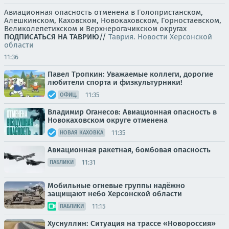
Авиационная опасность отменена в Голопристанском,
Алешкинском, Каховском, Новокаховском, Горностаевском,
Великолепетихском и Верхнерогачикском округах
ПОДПИСАТЬСЯ НА ТАВРИЮ
//
Таврия. Новости Херсонской
области
11:36
Павел Тропкин: Уважаемые коллеги, дорогие
любители спорта и физкультурники!
11:35
ОФИЦ.
Владимир Оганесов: Авиационная опасность в
Новокаховском округе отменена
11:35
НОВАЯ КАХОВКА
Авиационная ракетная, бомбовая опасность
11:31
ПАБЛИКИ
Мобильные огневые группы надёжно
защищают небо Херсонской области
11:15
ПАБЛИКИ
Хуснуллин: Ситуация на трассе «Новороссия»