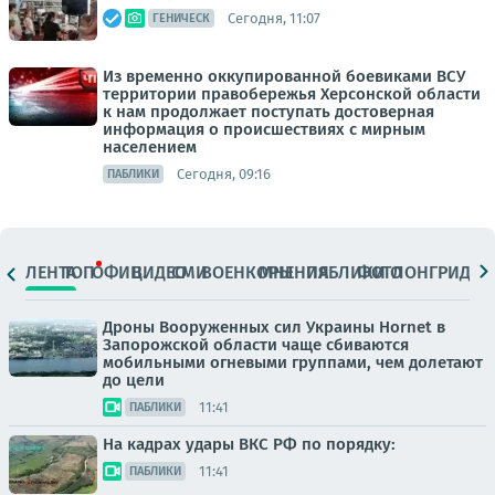
Сегодня, 11:07
ГЕНИЧЕСК
Из временно оккупированной боевиками ВСУ
территории правобережья Херсонской области
к нам продолжает поступать достоверная
информация о происшествиях с мирным
населением
Сегодня, 09:16
ПАБЛИКИ
ЛЕНТА
ТОП
ОФИЦ.
ВИДЕО
СМИ
ВОЕНКОРЫ
МНЕНИЯ
ПАБЛИКИ
ФОТО
ЛОНГРИДЫ
Дроны Вооруженных сил Украины Hornet в
Запорожской области чаще сбиваются
мобильными огневыми группами, чем долетают
до цели
11:41
ПАБЛИКИ
На кадрах удары ВКС РФ по порядку:
11:41
ПАБЛИКИ