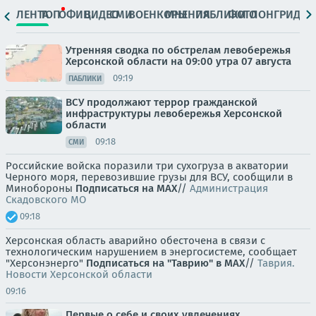
ЛЕНТА
ТОП
ОФИЦ.
ВИДЕО
СМИ
ВОЕНКОРЫ
МНЕНИЯ
ПАБЛИКИ
ФОТО
ЛОНГРИДЫ
Утренняя сводка по обстрелам левобережья
Херсонской области на 09:00 утра 07 августа
09:19
ПАБЛИКИ
ВСУ продолжают террор гражданской
инфраструктуры левобережья Херсонской
области
09:18
СМИ
Российские войска поразили три сухогруза в акватории
Черного моря, перевозившие грузы для ВСУ, сообщили в
Минобороны
Подписаться на MAX
//
Администрация
Скадовского МО
09:18
Херсонская область аварийно обесточена в связи с
технологическим нарушением в энергосистеме, сообщает
"Херсонэнерго"
Подписаться на "Таврию" в MAX
//
Таврия.
Новости Херсонской области
09:16
Первые о себе и своих увлечениях