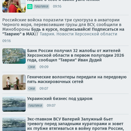
09:16
ПАБЛИКИ
Российские войска поразили три сухогруза в акватории
Черного моря, перевозившие грузы для ВСУ, сообщили в
Минобороны
Будь в курсе, подписывайся!
Подписаться на
"Таврию" в MAX
//
Таврия. Новости Херсонской области
09:16
Банк России получил 32 жалобы от жителей
Херсонской области в первом полугодии 2026
года, сообщил "Таврии" Иван Дудий
09:09
СМИ
Генические волонтеры передали на передовую
пять маскировочных сетей
09:07
СМИ
Украинский бизнес под ударом
09:07
ПАБЛИКИ
Экс-главком ВСУ Валерий Залужный бьет
тревогу перед западными кураторами и зовет
их глубже втягиваться в войну против России,