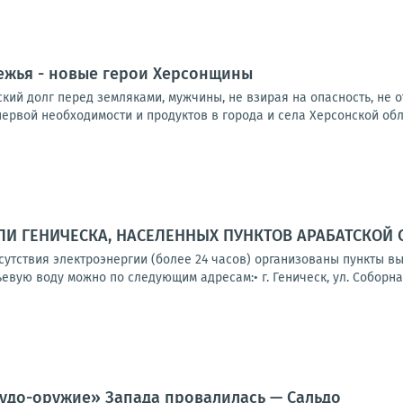
ежья - новые герои Херсонщины
ий долг перед земляками, мужчины, не взирая на опасность, не о
ервой необходимости и продуктов в города и села Херсонской облас
И ГЕНИЧЕСКА, НАСЕЛЕННЫХ ПУНКТОВ АРАБАТСКОЙ 
тсутствия электроэнергии (более 24 часов) организованы пункты 
вую воду можно по следующим адресам:• г. Геническ, ул. Соборная,
чудо-оружие» Запада провалилась — Сальдо