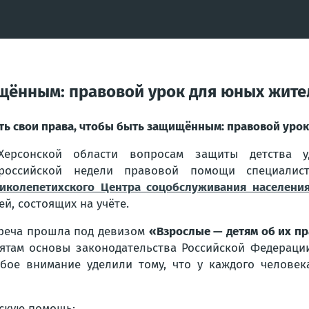
ищённым: правовой урок для юных жите
ть свои права, чтобы быть защищённым: правовой уро
Херсонской области вопросам защиты детства у
ероссийской недели правовой помощи специали
иколепетихского Центра соцобслуживания населени
ей, состоящих на учёте.
реча прошла под девизом
«Взрослые — детям об их п
ятам основы законодательства Российской Федераци
бое внимание уделили тому, что у каждого человек
нскую помощь;