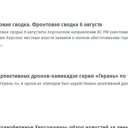
овая сводка. Фронтовая сводка 6 августа
вая сводка 6 августаНа Херсонском направлении ВС РФ уничтожи
ике Херсона: местные власти заявили о полном обесточивании города
14
реактивных дронов-камикадзе серии «Герань» по 
«Герань-4», в одном из эпизодов был задействован реактивный др
.. Правобережье Херсонщины: обзор новостей за де