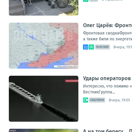
Олег Царёв: Фронт
Фронтовая сводкаФронто
а также били по энергет
Вчера, 19:
МНЕНИЯ
Удары операторов 
Интересно, что помимо 
ВестникГруппа...
Вчера, 19:05
ПАБЛИКИ
А на том берегу..