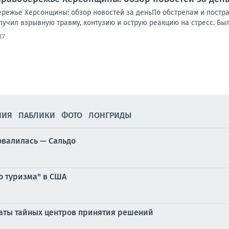
обережье Херсонщины: обзор новостей за деньПо обстрелам и пост
учил взрывную травму, контузию и острую реакцию на стресс. Был 
17
НИЯ
ПАБЛИКИ
ФОТО
ЛОНГРИДЫ
овалилась — Сальдо
о туризма" в США
аты тайных центров принятия решений