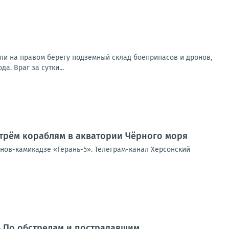
ли на правом берегу подземный склад боеприпасов и дронов,
. Враг за сутки...
трём кораблям в акватории Чёрного моря
онов-камикадзе «Герань-5». Телеграм-канал Херсонский
нь По обстрелам и пострадавшим