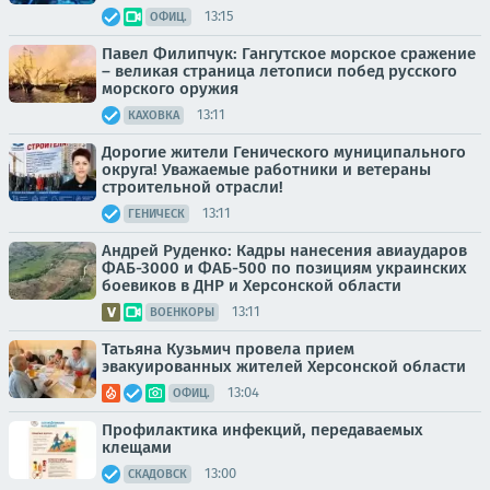
13:15
ОФИЦ.
Павел Филипчук: Гангутское морское сражение
– великая страница летописи побед русского
морского оружия
13:11
КАХОВКА
Дорогие жители Генического муниципального
округа! Уважаемые работники и ветераны
строительной отрасли!
13:11
ГЕНИЧЕСК
Андрей Руденко: Кадры нанесения авиаударов
ФАБ-3000 и ФАБ-500 по позициям украинских
боевиков в ДНР и Херсонской области
13:11
ВОЕНКОРЫ
Татьяна Кузьмич провела прием
эвакуированных жителей Херсонской области
13:04
ОФИЦ.
Профилактика инфекций, передаваемых
клещами
13:00
СКАДОВСК