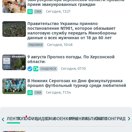
прием эвакуированных граждан
Сегодня, 13:27
СМИ
Правительство Украины приняло
постановление №981, которое обязывает
налоговую службу передать Минобороны
данные о всех мужчинах от 18 до 60 лет
Сегодня, 10:48
ПАБЛИКИ
9 августа Прогноз погоды. По Херсонской
области:
Сегодня, 07:10
СКАДОВСК
В Нижних Серогозах ко Дню физкультурника
прошел футбольный турнир среди любителей
Сегодня, 11:54
СМИ
ЛЕНТА
ТОП
ОФИЦ.
ВИДЕО
СМИ
ВОЕНКОРЫ
МНЕНИЯ
ПАБЛИКИ
ФОТО
ЛОНГРИДЫ