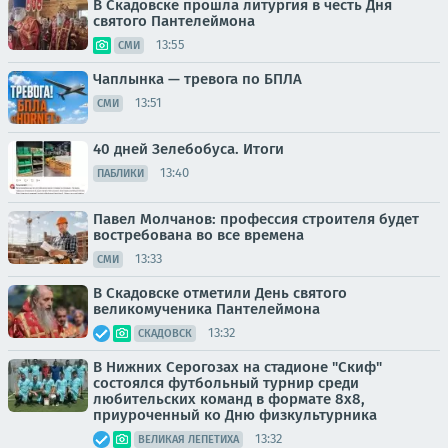
В Скадовске прошла литургия в честь Дня
святого Пантелеймона
13:55
СМИ
Чаплынка — тревога по БПЛА
13:51
СМИ
40 дней Зелебобуса. Итоги
13:40
ПАБЛИКИ
Павел Молчанов: профессия строителя будет
востребована во все времена
13:33
СМИ
В Скадовске отметили День святого
великомученика Пантелеймона
13:32
СКАДОВСК
В Нижних Серогозах на стадионе "Скиф"
состоялся футбольный турнир среди
любительских команд в формате 8х8,
приуроченный ко Дню физкультурника
13:32
ВЕЛИКАЯ ЛЕПЕТИХА