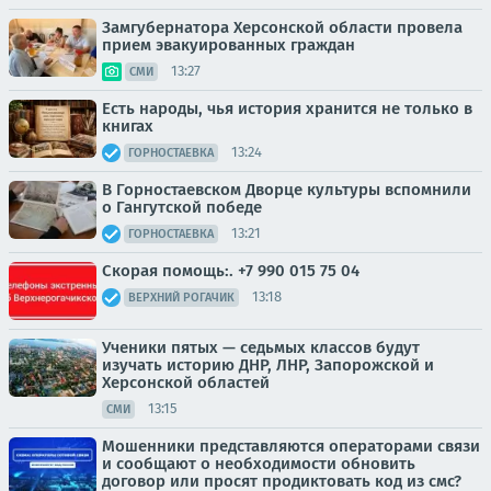
Замгубернатора Херсонской области провела
прием эвакуированных граждан
13:27
СМИ
Есть народы, чья история хранится не только в
книгах
13:24
ГОРНОСТАЕВКА
В Горностаевском Дворце культуры вспомнили
о Гангутской победе
13:21
ГОРНОСТАЕВКА
Скорая помощь:. +7 990 015 75 04
13:18
ВЕРХНИЙ РОГАЧИК
Ученики пятых — седьмых классов будут
изучать историю ДНР, ЛНР, Запорожской и
Херсонской областей
13:15
СМИ
Мошенники представляются операторами связи
и сообщают о необходимости обновить
договор или просят продиктовать код из смс?