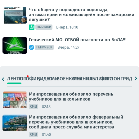
Что общего у подводного водопада,
антиматерии и «оживающей» после заморозки
лягушки?
Вчера, 18:10
ПАБЛИКИ
Генический МО. ОТБОЙ опасности по БпЛА!!!
Вчера, 14:27
ГЕНИЧЕСК
ЛЕНТА
ТОП
ОФИЦ.
ВИДЕО
СМИ
ВОЕНКОРЫ
МНЕНИЯ
ПАБЛИКИ
ФОТО
ЛОНГРИДЫ
Минпросвещения обновило перечень
учебников для школьников
02:18
СМИ
Минпросвещения обновило федеральный
перечень учебников для школьников,
сообщила пресс-служба министерства
01:48
СМИ