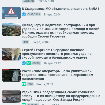
Вчера, 23:01
ПАБЛИКИ
В Скадовском МО объявлена опасность БпЛА !
Вчера, 22:04
СКАДОВСК
Фельдшеру и водителю, пострадавшим при
ударе ВСУ по машине скорой помощи в Новой
Маячке, оказана вся необходимая помощь,
сообщил Сергей Георгиев
Вчера, 22:04
СМИ
Сергей Георгиев: Очередное военное
преступление киевского режима: удар по
скорой помощи в Алешкинском округе
Вчера, 21:42
ОФИЦ.
Российские операторы БпЛА уничтожили
средство связи противника на Херсонском
направлении
Вчера, 21:33
СМИ
Радио ПИКА поддерживает своих коллег по
эфиру — и их инициативу по предупреждению
людей на дорогах Юго-Запада России