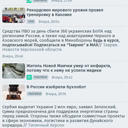
Вчера, 21:09
ПАБЛИКИ
Рекордсмен мирового уровня провел
тренировку в Каховке
Вчера, 20:54
СМИ
Средства ПВО за день сбили 360 украинских БпЛА над
регионами России, а также над акваториями Черного и
Азовского морей, сообщили в Минобороны
Будь в курсе,
подписывайся!
Подписаться на "Таврию" в MAX
//
Таврия.
Новости Херсонской области
Вчера, 20:46
Житель Новой Маячки умер от инфаркта,
потому что к нему не успели медики
Вчера, 20:42
ПАБЛИКИ
В России изобрели бухлобот
Вчера, 20:16
ПАБЛИКИ
Сербия выделит Украине 2 млн евро, заявил Зеленский.
Сумма предназначена для поддержки энергетики страны
перед зимой. Стороны также обсудили совместные проекты
в сфере экономики, логистики и развития Дунайского
коридора.//
Типичный Херсон