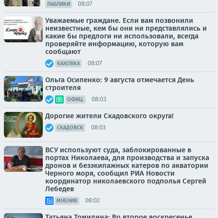
08:07
ПАБЛИКИ
Уважаемые граждане. Если вам позвонили
неизвестные, кем бы они ни представлялись и
какие бы предлоги ни использовали, всегда
проверяйте информацию, которую вам
сообщают
08:07
КАХОВКА
Ольга Осипенко: 9 августа отмечается День
строителя
08:03
ОФИЦ.
Дорогие жители Скадовского округа!
08:03
СКАДОВСК
ВСУ используют суда, заблокированные в
портах Николаева, для производства и запуска
дронов и безэкипажных катеров по акватории
Черного моря, сообщил РИА Новости
координатор николаевского подполья Сергей
Лебедев
08:02
МНЕНИЯ
Татьяна Томилина: Во второе воскресенье