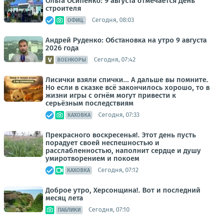
Ольга Осипенко: 9 августа отмечается День
строителя
Сегодня, 08:03
ОФИЦ.
Андрей Руденко: Обстановка на утро 9 августа
2026 года
Сегодня, 07:42
ВОЕНКОРЫ
Лисички взяли спички... А дальше вы помните.
Но если в сказке всё закончилось хорошо, то в
жизни игры с огнём могут привести к
серьёзным последствиям
Сегодня, 07:33
КАХОВКА
Прекрасного воскресенья!. Этот день пусть
порадует своей неспешностью и
расслабленностью, наполнит сердце и душу
умиротворением и покоем
Сегодня, 07:12
КАХОВКА
Доброе утро, Херсонщина!. Вот и последний
месяц лета
Сегодня, 07:10
ПАБЛИКИ