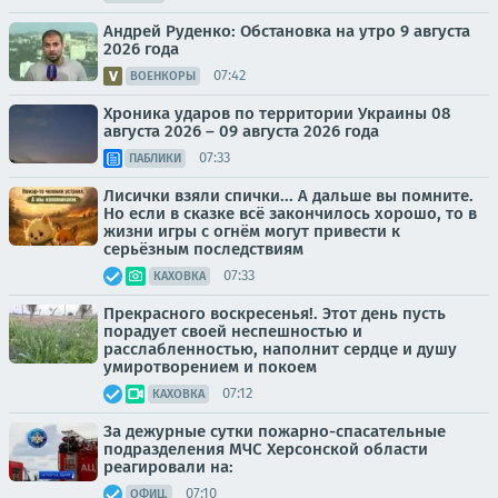
Андрей Руденко: Обстановка на утро 9 августа
2026 года
07:42
ВОЕНКОРЫ
Хроника ударов по территории Украины 08
августа 2026 – 09 августа 2026 года
07:33
ПАБЛИКИ
Лисички взяли спички... А дальше вы помните.
Но если в сказке всё закончилось хорошо, то в
жизни игры с огнём могут привести к
серьёзным последствиям
07:33
КАХОВКА
Прекрасного воскресенья!. Этот день пусть
порадует своей неспешностью и
расслабленностью, наполнит сердце и душу
умиротворением и покоем
07:12
КАХОВКА
За дежурные сутки пожарно-спасательные
подразделения МЧС Херсонской области
реагировали на:
07:10
ОФИЦ.