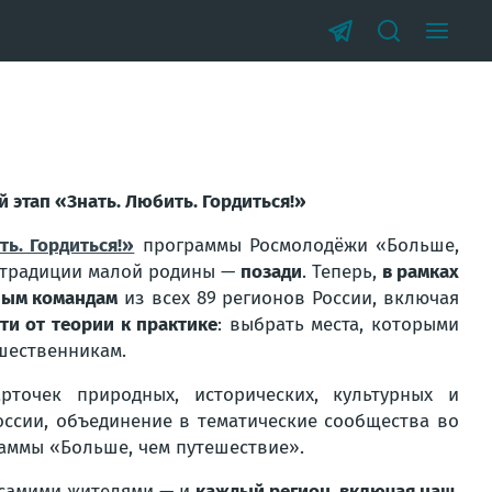
й этап «Знать. Любить. Гордиться!»
ть. Гордиться!»
программы Росмолодёжи «Больше,
и традиции малой родины —
позади
. Теперь,
в рамках
ным командам
из всех 89 регионов России, включая
ти от теории к практике
: выбрать места, которыми
ешественникам.
арточек природных, исторических, культурных и
ссии, объединение в тематические сообщества во
раммы «Больше, чем путешествие».
 самими жителями — и
каждый регион, включая наш,