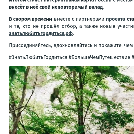
внесёт в неё свой неповторимый вклад
.
В скором времени
вместе с партнёрами
проекта
ст
и те, кто не прошёл отбор, а также новые участ
знатьлюбитьгордиться.рф
.
Присоединяйтесь, вдохновляйтесь и покажите, чем 
#ЗнатьЛюбитьГордиться #БольшеЧемПутешествие