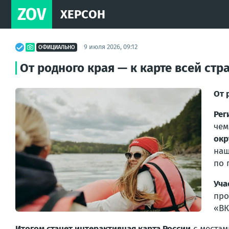
ZOV
ХЕРСОН
9 июля 2026, 09:12
ОФИЦИАЛЬНО
От родного края — к карте всей стр
От 
Рег
чем
окр
наш
по 
Уча
про
«ВК
Итогом станет интерактивная карта России
с местам