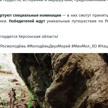
артуют специальные номинации
— в них смогут принять
ники.
Победителей ждут
уникальные путешествия по Р
гордится Херсонская область!
 #Росмолодёжь #МолодёжьДвухМорей #МинМол_ХО #На