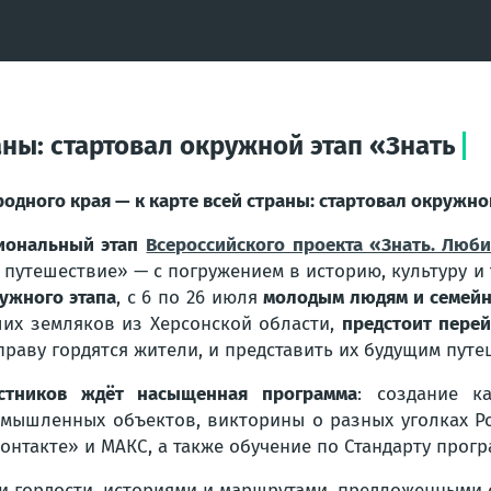
аны: стартовал окружной этап «Знать
родного края — к карте всей страны: стартовал окружно
иональный этап
Всероссийского проекта «Знать. Люби
 путешествие» — с погружением в историю, культуру 
ужного этапа
, с 6 по 26 июля
молодым людям и семей
их земляков из Херсонской области,
предстоит перей
праву гордятся жители, и представить их будущим пут
стников ждёт насыщенная программа
: создание к
мышленных объектов, викторины о разных уголках Ро
онтакте» и MАКС, а также обучение по Стандарту прог
и гордости, историями и маршрутами, предложенными