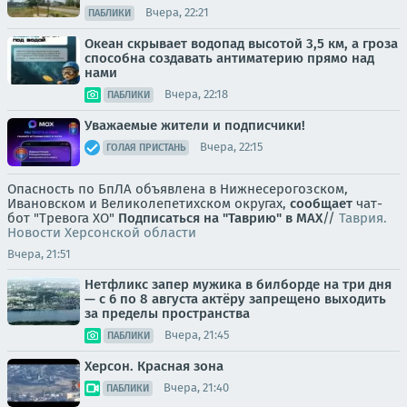
Вчера, 22:21
ПАБЛИКИ
Океан скрывает водопад высотой 3,5 км, а гроза
способна создавать антиматерию прямо над
нами
Вчера, 22:18
ПАБЛИКИ
Уважаемые жители и подписчики!
Вчера, 22:15
ГОЛАЯ ПРИСТАНЬ
Опасность по БпЛА объявлена в Нижнесерогозском,
Ивановском и Великолепетихском округах,
сообщает
чат-
бот "Тревога ХО"
Подписаться на "Таврию" в MAX
//
Таврия.
Новости Херсонской области
Вчера, 21:51
Нетфликс запер мужика в билборде на три дня
— с 6 по 8 августа актёру запрещено выходить
за пределы пространства
Вчера, 21:45
ПАБЛИКИ
Херсон. Красная зона
Вчера, 21:40
ПАБЛИКИ