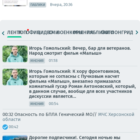
Вчера, 20:36
ПАБЛИКИ
ЛЕНТА
ТОП
ОФИЦ.
ВИДЕО
СМИ
ВОЕНКОРЫ
МНЕНИЯ
ПАБЛИКИ
ФОТО
ЛОНГРИДЫ
Игорь Гомольский: Вечер, бар для ветеранов.
Народ смотрит фильм «Малыш»
01:18
МНЕНИЯ
Игорь Гомольский: К хору фронтовиков,
которые не согласны с Пучковым насчет
фильма «Малыш», внезапно примазался
комнатный гусар Роман Антоновский, который,
в данном случае, вообще для всех участников
дискуссии является...
00:54
МНЕНИЯ
00:32 Опасность по БПЛА Генический МО//
МЧС Херсонской
области
00:42
Дорогие подписчики!. Сегодня ночью мы