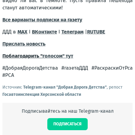
видно ли вас в темноте. Пусть правила пешехода
станут автоматическими!
Все варианты подписки на газету
ДДД в
MAX
I
ВКонтакте
I
Телеграм
|
RUTUBE
Прислать новость
Поблагодарить "
голосом" ту
т
#ДобраяДорогаДетства #газетаДДД #РаскраскиОтРса
#РСА
Источник:
Telegram-канал "Добрая Дорога Детства"
, репост
Госавтоинспекция Херсонской области
Подписывайтесь на наш Telegram-канал
ПОДПИСАТЬСЯ