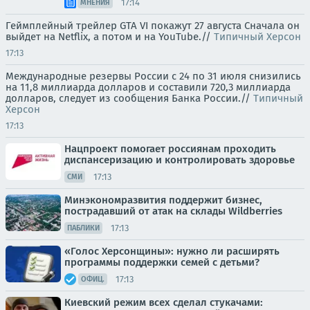
17:14
МНЕНИЯ
Геймплейный трейлер GTA VI покажут 27 августа Сначала он
выйдет на Netflix, а потом и на YouTube.//
Типичный Херсон
17:13
Международные резервы России с 24 по 31 июля снизились
на 11,8 миллиарда долларов и составили 720,3 миллиарда
долларов, следует из сообщения Банка России.//
Типичный
Херсон
17:13
Нацпроект помогает россиянам проходить
диспансеризацию и контролировать здоровье
17:13
СМИ
Минэкономразвития поддержит бизнес,
пострадавший от атак на склады Wildberries
17:13
ПАБЛИКИ
«Голос Херсонщины»: нужно ли расширять
программы поддержки семей с детьми?
17:13
ОФИЦ.
Киевский режим всех сделал стукачами: