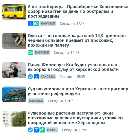
А на том берегу.... Правобережье Херсонщины:
обзор новостей за день По обстрелам и
пострадавшим
Сегодня, 17:17
ПАБЛИКИ
Одесса - по головам карателей ТЦК прилетает
черный большой предмет от прохожих,
похожий на палету
Сегодня, 14:43
ПАБЛИКИ
Павел Филипчук: Кто будет участвовать в
выборах в Госдуму от Херсонской области
Сегодня, 15:35
КАХОВКА
Суд оккупированного Херсона вынес приговор
участнице референдума
Сегодня, 13:07
ПАБЛИКИ
Чужеродные растения наступают: какие
инвазивные деревья и кустарники угрожают
природной экосистеме Херсонщины
Сегодня, 13:56
ОФИЦ.