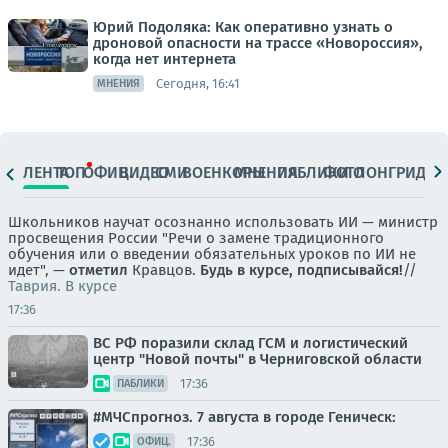
Юрий Подоляка: Как оперативно узнать о
дроновой опасности на трассе «Новороссия»,
когда нет интернета
Сегодня, 16:41
МНЕНИЯ
ЛЕНТА
ТОП
ОФИЦ.
ВИДЕО
СМИ
ВОЕНКОРЫ
МНЕНИЯ
ПАБЛИКИ
ФОТО
ЛОНГРИДЫ
Школьников научат осознанно использовать ИИ — министр
просвещения России "Речи о замене традиционного
обучения или о введении обязательных уроков по ИИ не
идет", —
отметил
Кравцов.
Будь в курсе, подписывайся!
//
Таврия. В курсе
17:36
ВС РФ поразили склад ГСМ и логистический
центр "Новой почты" в Черниговской области
17:36
ПАБЛИКИ
#МЧСпрогноз. 7 августа в городе Геническ:
17:36
ОФИЦ.