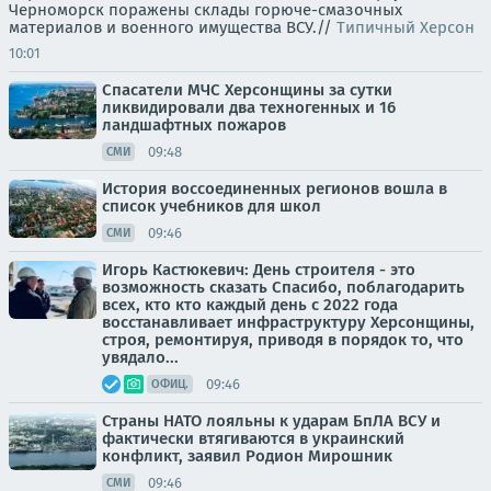
Черноморск поражены склады горюче-смазочных
материалов и военного имущества ВСУ.//
Типичный Херсон
10:01
Спасатели МЧС Херсонщины за сутки
ликвидировали два техногенных и 16
ландшафтных пожаров
09:48
СМИ
История воссоединенных регионов вошла в
список учебников для школ
09:46
СМИ
Игорь Кастюкевич: День строителя - это
возможность сказать Спасибо, поблагодарить
всех, кто кто каждый день с 2022 года
восстанавливает инфраструктуру Херсонщины,
строя, ремонтируя, приводя в порядок то, что
увядало...
09:46
ОФИЦ.
Страны НАТО лояльны к ударам БпЛА ВСУ и
фактически втягиваются в украинский
конфликт, заявил Родион Мирошник
09:46
СМИ