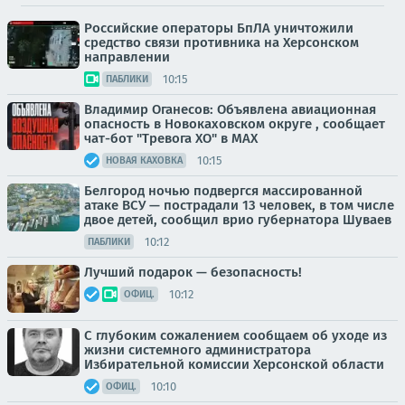
Российские операторы БпЛА уничтожили
средство связи противника на Херсонском
направлении
10:15
ПАБЛИКИ
Владимир Оганесов: Объявлена авиационная
опасность в Новокаховском округе , сообщает
чат-бот "Тревога ХО" в MAX
10:15
НОВАЯ КАХОВКА
Белгород ночью подвергся массированной
атаке ВСУ — пострадали 13 человек, в том числе
двое детей, сообщил врио губернатора Шуваев
10:12
ПАБЛИКИ
Лучший подарок — безопасность!
10:12
ОФИЦ.
С глубоким сожалением сообщаем об уходе из
жизни системного администратора
Избирательной комиссии Херсонской области
10:10
ОФИЦ.