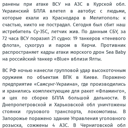
ранены при атаке ВСУ на АЗС в Курской обл.
Украинский БПЛА влетел в автобус с людьми,
которые ехали из Краснодара в Мелитополь: к
счастью, никто не пострадал. Сегодня был сбит наш
истребитель Су-35С, летчик жив. По данным СБУ, за
72 часа ВСУ поразил 21 судно: 19 танкеров «теневого
флота», сухогруз и паром в Керчи. Противник
распространяет кадры атаки морского дрон Sea Baby
на российский танкер «Blue» вблизи Ялты.
ВС РФ ночью нанесли групповой удар высокоточным
оружием по объектам ВПК в Киеве. Поражено
предприятие «Самсунг-Украина», где производились
и хранились комплектующие для ракет «Фламинго»,
и цех по сборке БПЛА большой дальности. В
Днепропетровской и Харьковской обл уничтожены
стоянки грузового транспорта, локомотивы. В
Запорожье поражено здание Управления уголовного
розыска, сожжены 4 АЗС. В Черниговской обл