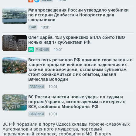
Минпросвещения России утвердило учебники
по истории Донбасса и Новороссии для
школьников
10:01
СМИ
Олег Царёв: 153 украинских БПЛА сбито ПВО
ночью над 17 субъектами РФ:
10:01
МНЕНИЯ
Всего пять регионов РФ приняли свои законы о
запрете продажи вейпов после наделения их
такими полномочиями, остальным субъектам
стоит ознакомиться с их опытом, заявил
Вячеслав Володин
10:01
ПАБЛИКИ
ВС России нанесли новые удары по судам и
портам Украины, используемым в интересах
ВСУ, сообщило Минобороны РФ
10:01
ПАБЛИКИ
ВС РФ поразили в порту Одесса склады горюче-смазочных
материалов и военного имущества, портовый
перевалочный комплекс, сообщили в МО. В порту