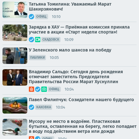
Татьяна Томилина: Уважаемый Марат
Шакирзянович!
10:10
ОФИЦ.
Зарядка в ХАУ — Приёмная комиссия приняла
участие в акции «Старт недели спорта»!
10:09
СКАДОВСК
У Зеленского мало шансов на победу
10:05
ПАБЛИКИ
Владимир Сальдо: Сегодня день рождения
отмечает заместитель Председателя
Правительства России Марат Хуснуллин
10:04
ОФИЦ.
Павел Филипчук: Созидатели нашего будущего
10:04
КАХОВКА
Мусору не место в водоёме. Пластиковая
бутылка, оставленная на берегу, легко попадает
в воду под действием ветра или дождя
10:04
ОФИЦ.