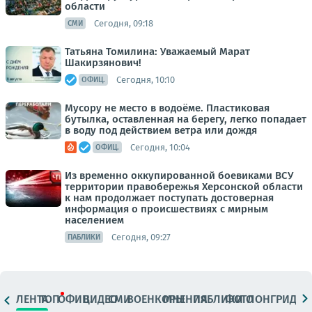
области
Сегодня, 09:18
СМИ
Татьяна Томилина: Уважаемый Марат
Шакирзянович!
Сегодня, 10:10
ОФИЦ.
Мусору не место в водоёме. Пластиковая
бутылка, оставленная на берегу, легко попадает
в воду под действием ветра или дождя
Сегодня, 10:04
ОФИЦ.
Из временно оккупированной боевиками ВСУ
территории правобережья Херсонской области
к нам продолжает поступать достоверная
информация о происшествиях с мирным
населением
Сегодня, 09:27
ПАБЛИКИ
ЛЕНТА
ТОП
ОФИЦ.
ВИДЕО
СМИ
ВОЕНКОРЫ
МНЕНИЯ
ПАБЛИКИ
ФОТО
ЛОНГРИДЫ