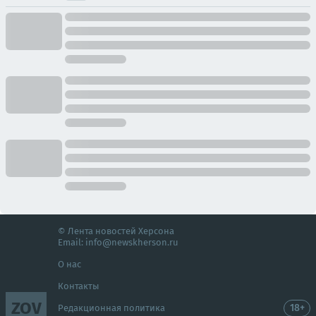
© Лента новостей Херсона
Email:
info@newskherson.ru
О нас
Контакты
ZOV
18+
Редакционная политика