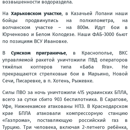
возвышенности водораздела.
На
Харьковском участке
, в Казачьей Лопани наши
бойцы продвинулись на полкилометра, на
волчанском участке – на 800м. Идут бои в
Юрченково и Белом Колодезе. Наши ФАБ-3000 бьют
по позициям ВСУ Ивановке.
В
Сумском приграничье
, в Краснополье, ВКС
управляемой ракетой уничтожили ПВД операторов
тяжёлых коптеров типа «Баба Яга». Не
прекращаются стрелковые бои в Марьино, Новой
Сечи, Писаревке, в п. Хотень, Рыжевке.
Силы ПВО за ночь уничтожили 415 украинских БПЛА,
всего за сутки сбито 903 беспилотника. В Саратове,
Уфе, Нижнекамске атакованы НПЗ. В Краснодарском
крае БПЛА атаковали компрессорную станцию
«Газпрома», поставляющую российский газ в
Турцию. Три человека, включая 2-летнего ребёнка,