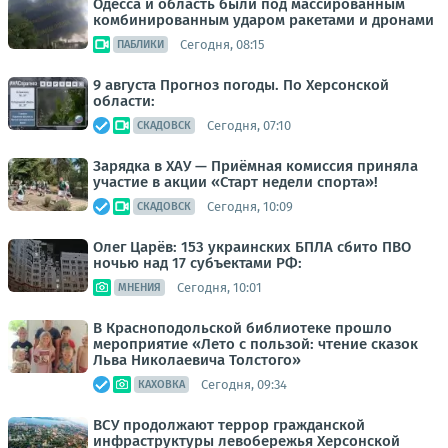
Одесса и область были под массированным
комбинированным ударом ракетами и дронами
Сегодня, 08:15
ПАБЛИКИ
9 августа Прогноз погоды. По Херсонской
области:
Сегодня, 07:10
СКАДОВСК
Зарядка в ХАУ — Приёмная комиссия приняла
участие в акции «Старт недели спорта»!
Сегодня, 10:09
СКАДОВСК
Олег Царёв: 153 украинских БПЛА сбито ПВО
ночью над 17 субъектами РФ:
Сегодня, 10:01
МНЕНИЯ
В Красноподольской библиотеке прошло
мероприятие «Лето с пользой: чтение сказок
Льва Николаевича Толстого»
Сегодня, 09:34
КАХОВКА
ВСУ продолжают террор гражданской
инфраструктуры левобережья Херсонской