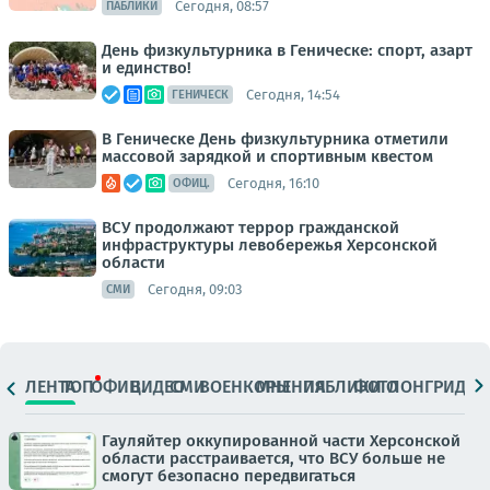
Сегодня, 08:57
ПАБЛИКИ
День физкультурника в Геническе: спорт, азарт
и единство!
Сегодня, 14:54
ГЕНИЧЕСК
В Геническе День физкультурника отметили
массовой зарядкой и спортивным квестом
Сегодня, 16:10
ОФИЦ.
ВСУ продолжают террор гражданской
инфраструктуры левобережья Херсонской
области
Сегодня, 09:03
СМИ
ЛЕНТА
ТОП
ОФИЦ.
ВИДЕО
СМИ
ВОЕНКОРЫ
МНЕНИЯ
ПАБЛИКИ
ФОТО
ЛОНГРИДЫ
Гауляйтер оккупированной части Херсонской
области расстраивается, что ВСУ больше не
смогут безопасно передвигаться