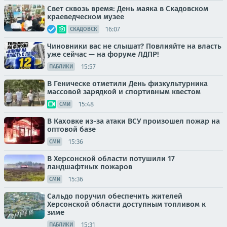
Свет сквозь время: День маяка в Скадовском
краеведческом музее
16:07
СКАДОВСК
Чиновники вас не слышат? Повлияйте на власть
уже сейчас — на форуме ЛДПР!
15:57
ПАБЛИКИ
В Геническе отметили День физкультурника
массовой зарядкой и спортивным квестом
15:48
СМИ
В Каховке из-за атаки ВСУ произошел пожар на
оптовой базе
15:36
СМИ
В Херсонской области потушили 17
ландшафтных пожаров
15:36
СМИ
Сальдо поручил обеспечить жителей
Херсонской области доступным топливом к
зиме
15:31
ПАБЛИКИ