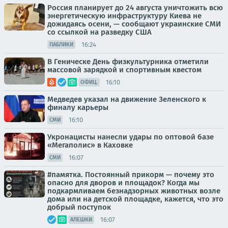
Россия планирует до 24 августа уничтожить всю
энергетическую инфраструктуру Киева не
дожидаясь осени, — сообщают украинские СМИ
со ссылкой на разведку США
16:24
ПАБЛИКИ
В Геническе День физкультурника отметили
массовой зарядкой и спортивным квестом
16:10
ОФИЦ.
Медведев указал на движение Зеленского к
финалу карьеры
16:10
СМИ
Укронацисты нанесли удары по оптовой базе
«Мегаполис» в Каховке
16:07
СМИ
#памятка. Постоянный прикорм — почему это
опасно для дворов и площадок? Когда мы
подкармливаем безнадзорных животных возле
дома или на детской площадке, кажется, что это
добрый поступок
16:07
АЛЕШКИ