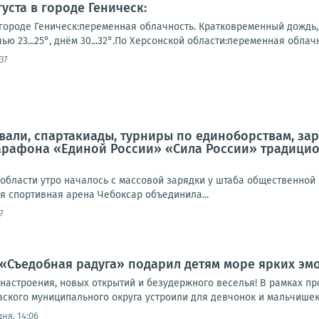
уста в городе Геническ:
городе Геническ:переменная облачность. Кратковременный дождь, г
ю 23...25°, днём 30...32°.По Херсонской области:переменная облачн
37
али, спартакиады, турниры по единоборствам, зар
рафона «Единой России» «Сила России» традицио
области утро началось с массовой зарядки у штаба общественной 
я спортивная арена Чебоксар объединила...
7
«Съедобная радуга» подарил детям море ярких эмо
 настроения, новых открытий и безудержного веселья! В рамках 
вского муниципального округа устроили для девчонок и мальчишек
ня, 14:06