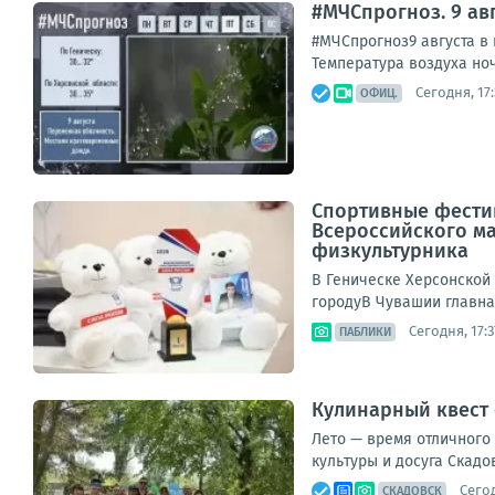
#МЧСпрогноз. 9 авг
#МЧСпрогноз9 августа в 
Температура воздуха ночь
Сегодня, 17:
ОФИЦ.
Спортивные фестив
Всероссийского ма
физкультурника
В Геническе Херсонской 
городуВ Чувашии главна
Сегодня, 17:3
ПАБЛИКИ
Кулинарный квест 
Лето — время отличного
культуры и досуга Скадо
Сегод
СКАДОВСК