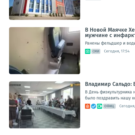
В Новой Маячке Хе
мужчине с инфаркт
Ранены фельдшер и води
Сегодня, 17:54
СМИ
Владимир Сальдо: 
В День физкультурника н
было поздравить нашу к
Сегодня,
ОФИЦ.