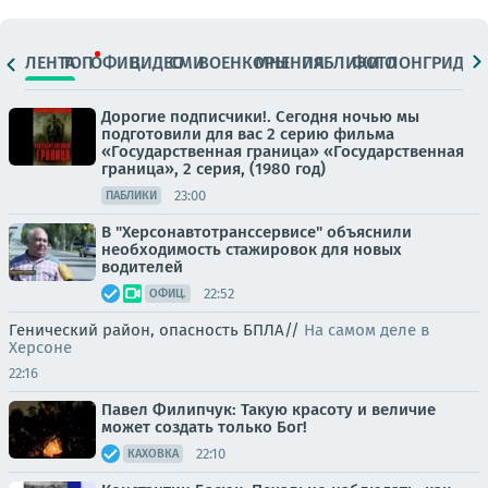
ЛЕНТА
ТОП
ОФИЦ.
ВИДЕО
СМИ
ВОЕНКОРЫ
МНЕНИЯ
ПАБЛИКИ
ФОТО
ЛОНГРИДЫ
Дорогие подписчики!. Сегодня ночью мы
подготовили для вас 2 серию фильма
«Государственная граница» «Государственная
граница», 2 серия, (1980 год)
23:00
ПАБЛИКИ
В "Херсонавтотранссервисе" объяснили
необходимость стажировок для новых
водителей
22:52
ОФИЦ.
Генический район, опасность БПЛА//
На самом деле в
Херсоне
22:16
Павел Филипчук: Такую красоту и величие
может создать только Бог!
22:10
КАХОВКА