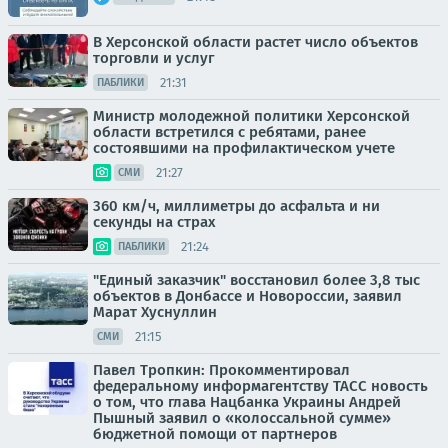
В Херсонской области растет число объектов
торговли и услуг
21:31
ПАБЛИКИ
Министр молодежной политики Херсонской
области встретился с ребятами, ранее
состоявшими на профилактическом учете
21:27
СМИ
360 км/ч, миллиметры до асфальта и ни
секунды на страх
21:24
ПАБЛИКИ
"Единый заказчик" восстановил более 3,8 тыс
объектов в Донбассе и Новороссии, заявил
Марат Хуснуллин
21:15
СМИ
Павел Тропкин: Прокомментировал
федеральному информагентству ТАСС новость
о том, что глава Нацбанка Украины Андрей
Пышный заявил о «колоссальной сумме»
бюджетной помощи от партнеров