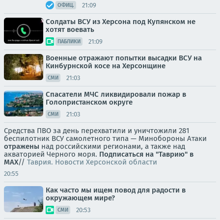
21:09
ОФИЦ.
Солдаты ВСУ из Херсона под Купянском не
хотят воевать
21:09
ПАБЛИКИ
Военные отражают попытки высадки ВСУ на
Кинбурнской косе на Херсонщине
21:03
СМИ
Спасатели МЧС ликвидировали пожар в
Голопристанском округе
21:03
СМИ
Средства ПВО за день перехватили и уничтожили 281
беспилотник ВСУ самолетного типа — Минобороны Атаки
отражены
над российскими регионами, а также над
акваторией Черного моря.
Подписаться на "Таврию" в
MAX
//
Таврия. Новости Херсонской области
20:55
Как часто мы ищем повод для радости в
окружающем мире?
20:53
СМИ