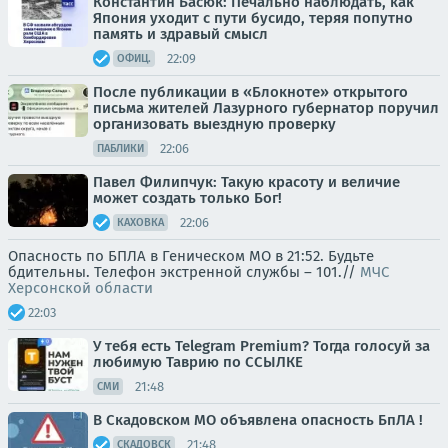
Константин Басюк: Печально наблюдать, как
Япония уходит с пути бусидо, теряя попутно
память и здравый смысл
22:09
ОФИЦ.
После публикации в «Блокноте» открытого
письма жителей Лазурного губернатор поручил
организовать выездную проверку
22:06
ПАБЛИКИ
Павел Филипчук: Такую красоту и величие
может создать только Бог!
22:06
КАХОВКА
Опасность по БПЛА в Геническом МО в 21:52. Будьте
бдительны. Телефон экстренной службы – 101.//
МЧС
Херсонской области
22:03
У тебя есть Telegram Premium? Тогда голосуй за
любимую Таврию по ССЫЛКЕ
21:48
СМИ
В Скадовском МО объявлена опасность БпЛА !
21:48
СКАДОВСК