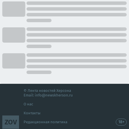
© Лента новостей Херсона
Email:
info@newskherson.ru
О нас
Контакты
ZOV
18+
Редакционная политика