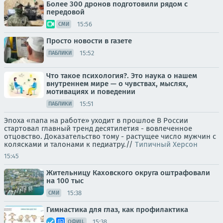
Более 300 дронов подготовили рядом с
передовой
15:56
СМИ
Просто новости в газете
15:52
ПАБЛИКИ
Что такое психология?. Это наука о нашем
внутреннем мире — о чувствах, мыслях,
мотивациях и поведении
15:51
ПАБЛИКИ
Эпоха «папа на работе» уходит в прошлое В России
стартовал главный тренд десятилетия - вовлеченное
отцовство. Доказательство тому - растущее число мужчин с
колясками и талонами к педиатру.//
Типичный Херсон
15:45
Жительницу Каховского округа оштрафовали
на 100 тыс
15:38
СМИ
Гимнастика для глаз, как профилактика
15:38
ОФИЦ.