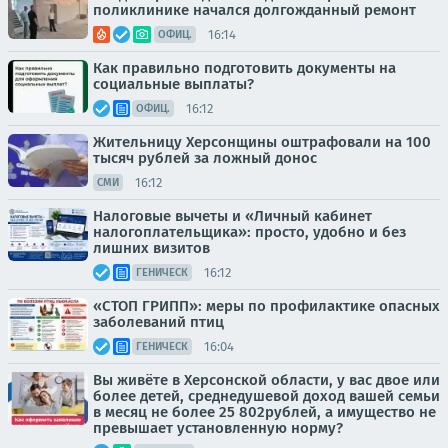
поликлинике начался долгожданный ремонт
16:14
ОФИЦ.
Как правильно подготовить документы на
социальные выплаты?
16:12
ОФИЦ.
Жительницу Херсонщины оштрафовали на 100
тысяч рублей за ложный донос
16:12
СМИ
Налоговые вычеты и «Личный кабинет
налогоплательщика»: просто, удобно и без
лишних визитов
16:12
ГЕНИЧЕСК
«СТОП ГРИПП»: меры по профилактике опасных
заболеваний птиц
16:04
ГЕНИЧЕСК
Вы живёте в Херсонской области, у вас двое или
более детей, среднедушевой доход вашей семьи
в месяц не более 25 802рублей, а имущество не
превышает установленную норму?