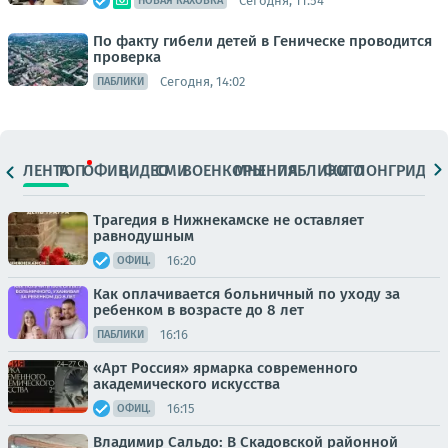
Сегодня, 11:54
НОВАЯ КАХОВКА
По факту гибели детей в Геническе проводится
проверка
Сегодня, 14:02
ПАБЛИКИ
ЛЕНТА
ТОП
ОФИЦ.
ВИДЕО
СМИ
ВОЕНКОРЫ
МНЕНИЯ
ПАБЛИКИ
ФОТО
ЛОНГРИДЫ
Трагедия в Нижнекамске не оставляет
равнодушным
16:20
ОФИЦ.
Как оплачивается больничный по уходу за
ребенком в возрасте до 8 лет
16:16
ПАБЛИКИ
«Арт Россия» ярмарка современного
академического искусства
16:15
ОФИЦ.
Владимир Сальдо: В Скадовской районной