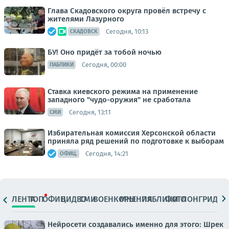
Глава Скадовского округа провёл встречу с
жителями Лазурного
Сегодня, 10:13
СКАДОВСК
БУ! Оно придёт за тобой ночью
Сегодня, 00:00
ПАБЛИКИ
Ставка киевского режима на применение
западного "чудо-оружия" не сработала
Сегодня, 13:11
СМИ
Избирательная комиссия Херсонской области
приняла ряд решений по подготовке к выборам
Сегодня, 14:21
ОФИЦ.
ЛЕНТА
ТОП
ОФИЦ.
ВИДЕО
СМИ
ВОЕНКОРЫ
МНЕНИЯ
ПАБЛИКИ
ФОТО
ЛОНГРИДЫ
Нейросети создавались именно для этого: Шрек