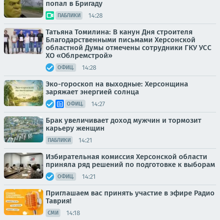
попал в Бригаду
14:28
ПАБЛИКИ
Татьяна Томилина: В канун Дня строителя
Благодарственными письмами Херсонской
областной Думы отмечены сотрудники ГКУ УСС
ХО «Облремстрой»
14:28
ОФИЦ.
Эко-гороскоп на выходные: Херсонщина
заряжает энергией солнца
14:27
ОФИЦ.
Брак увеличивает доход мужчин и тормозит
карьеру женщин
14:21
ПАБЛИКИ
Избирательная комиссия Херсонской области
приняла ряд решений по подготовке к выборам
14:21
ОФИЦ.
Приглашаем вас принять участие в эфире Радио
Таврия!
14:18
СМИ