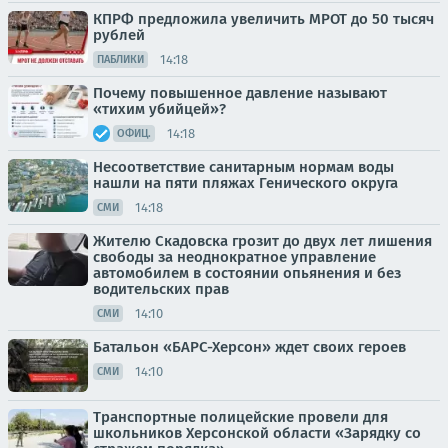
КПРФ предложила увеличить МРОТ до 50 тысяч
рублей
14:18
ПАБЛИКИ
Почему повышенное давление называют
«тихим убийцей»?
14:18
ОФИЦ.
Несоответствие санитарным нормам воды
нашли на пяти пляжах Генического округа
14:18
СМИ
Жителю Скадовска грозит до двух лет лишения
свободы за неоднократное управление
автомобилем в состоянии опьянения и без
водительских прав
14:10
СМИ
Батальон «БАРС-Херсон» ждет своих героев
14:10
СМИ
Транспортные полицейские провели для
школьников Херсонской области «Зарядку со