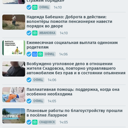
стражем порядка»
14:10
ОФИЦ.
Надежда Бабешко: Доброта в действии:
волонтёры помогли пенсионерке навести
порядок во дворе
14:10
ИВАНОВКА
Ежемесячная социальная выплата одиноким
родителям
14:06
ОФИЦ.
Возбуждено уголовное дело в отношении
жителя Скадовска, повторно управлявшего
автомобилем без прав и в состоянии опьянения
14:06
ОФИЦ.
Паллиативная помощь: поддержка, когда она
особенно необходима
14:05
ОФИЦ.
Плановые работы по благоустройству прошли
в посёлке Лазурное
14:05
СКАДОВСК